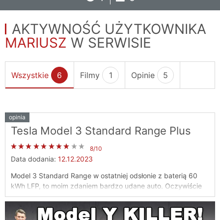
AKTYWNOŚĆ UŻYTKOWNIKA
MARIUSZ
W SERWISIE
Wszystkie
6
Filmy
1
Opinie
5
opinia
Tesla Model 3 Standard Range Plus
8/10
Data dodania:
12.12.2023
Model 3 Standard Range w ostatniej odsłonie z baterią 60
kWh LFP, to moim zdaniem bardzo udane auto. Oczywiście
jest twarde i nie każdemu to odpowiada, ale jeździ się nim
trochę jak autem sportowym. Zasięg w zimie będzie
zdecydowanie krótszy niż latem, ale tak jest w każdym aucie