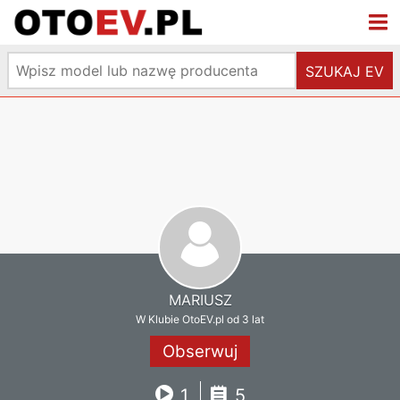
SZUKAJ EV
MARIUSZ
W Klubie OtoEV.pl od 3 lat
Obserwuj
1
5