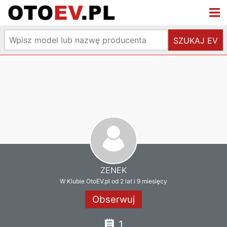
SZUKAJ EV
ZENEK
W Klubie OtoEV.pl od 2 lat i 9 miesięcy
Obserwuj
1