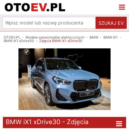
SZUKAJ EV
OTOEV.PL
-
Modele samochodów elektrycznych
-
BMW
-
BMW iX1
-
BMW iX1 xDrive30
-
Zdjęcia BMW iX1 xDrive30
BMW iX1 xDrive30 - Zdjęcia