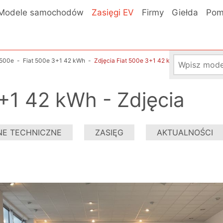
Modele samochodów
Zasięgi EV
Firmy
Giełda
Pom
 500e
-
Fiat 500e 3+1 42 kWh
-
Zdjęcia Fiat 500e 3+1 42 kWh
+1 42 kWh - Zdjęcia
NE TECHNICZNE
ZASIĘG
AKTUALNOŚCI