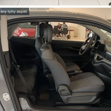
rany tylny słupek