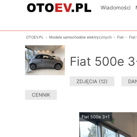
Wiadomości
OTOEV.PL
-
Modele samochodów elektrycznych
-
Fiat
-
Fiat
Fiat 500e 3
ZDJĘCIA (12)
DA
CENNIK
Fiat 500e 3+1