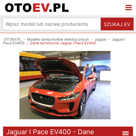
SZUKAJ EV
OTOEV.PL
-
Modele samochodów elektrycznych
-
Jaguar
-
Jaguar I
Pace EV400
-
Dane techniczne Jaguar I Pace EV400
Jaguar I Pace EV400 - Dane