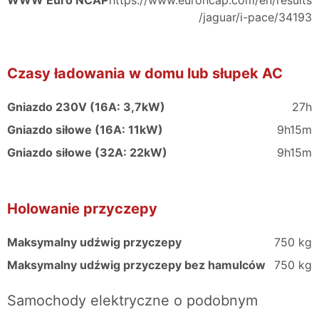
WWW Euro NCAP
https://www.euroncap.com/en/results
/jaguar/i-pace/34193
Czasy ładowania w domu lub słupek AC
Gniazdo 230V (16A: 3,7kW)
27h
Gniazdo siłowe (16A: 11kW)
9h15m
Gniazdo siłowe (32A: 22kW)
9h15m
Holowanie przyczepy
Maksymalny udźwig przyczepy
750 kg
Maksymalny udźwig przyczepy bez hamulców
750 kg
Samochody elektryczne o podobnym