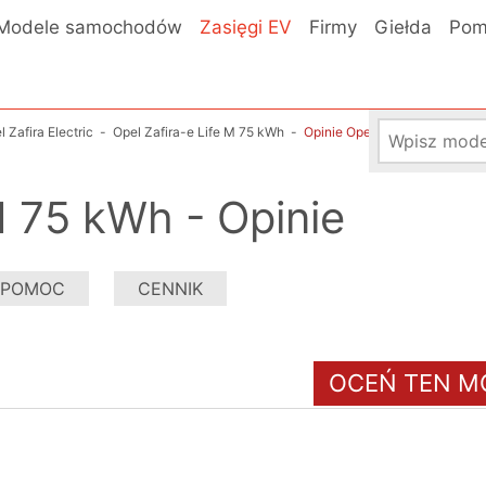
Modele samochodów
Zasięgi EV
Firmy
Giełda
Pom
l Zafira Electric
-
Opel Zafira-e Life M 75 kWh
-
Opinie Opel Zafira-e Life M 
M 75 kWh - Opinie
POMOC
CENNIK
OCEŃ TEN M