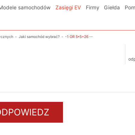
Modele samochodów
Zasięgi EV
Firmy
Giełda
Pom
rycznych
-
Jaki samochód wybrać?
-
-1 OR 5*5=26 --
od
ODPOWIEDZ