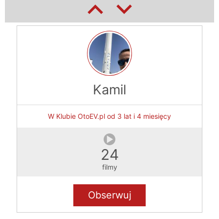
08.11.2023
1
Kamil
Salon Tesli w Warszawie
W Klubie OtoEV.pl od 3 lat i 4 miesięcy
24
08.11.2023
filmy
1
Obserwuj