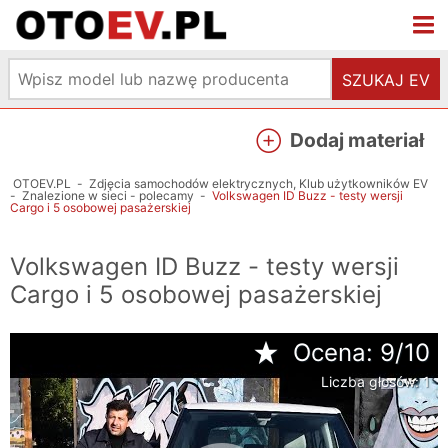
SZUKAJ EV
Dodaj materiał
OTOEV.PL
-
Zdjęcia samochodów elektrycznych, Klub użytkowników EV
-
Znalezione w sieci - polecamy
-
Volkswagen ID Buzz - testy wersji
Cargo i 5 osobowej pasażerskiej
Volkswagen ID Buzz - testy wersji
Cargo i 5 osobowej pasażerskiej
Ocena:
9
/10
Liczba głosów:
1