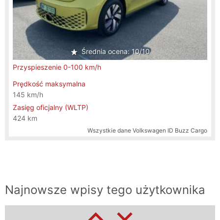
Test zimowy Mercedesa EQS 580
Średnia ocena: 10/10
4MATIC
Przyspieszenie 0-100 km/h
Prędkość maksymalna
145 km/h
30.08.2023
Zasięg oficjalny (WLTP)
424 km
1
Wszystkie dane
Volkswagen ID Buzz Cargo
Najnowsze wpisy tego użytkownika
Test Mercedes EQE 43 AMG