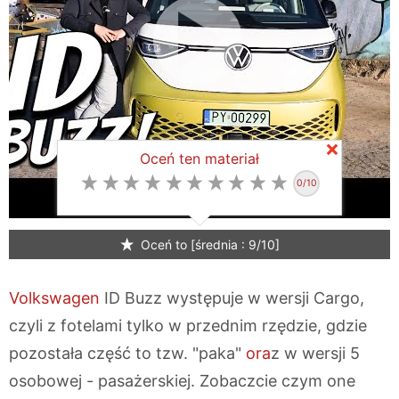
Zamk
Oceń ten materiał
0
/10
Oceń to [średnia : 9/10]
Volkswagen
ID Buzz występuje w wersji Cargo,
czyli z fotelami tylko w przednim rzędzie, gdzie
pozostała część to tzw. "paka"
ora
z w wersji 5
osobowej - pasażerskiej. Zobaczcie czym one