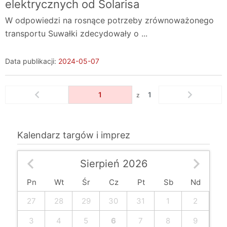
elektrycznych od Solarisa
W odpowiedzi na rosnące potrzeby zrównoważonego
transportu Suwałki zdecydowały o ...
Data publikacji:
2024-05-07
1
1
z
Kalendarz targów i imprez
<
Sierpień 2026
Pn
Wt
Śr
Cz
Pt
Sb
Nd
27
28
29
30
31
1
2
3
4
5
6
7
8
9