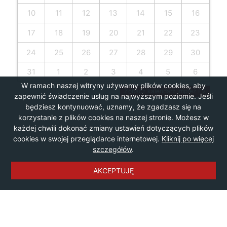
10
11
12
13
14
15
16
17
18
19
20
21
22
23
24
25
26
27
28
29
30
31
1
2
3
4
5
6
W ramach naszej witryny używamy plików cookies, aby
Zobacz kalendarz imprez EV
zapewnić świadczenie usług na najwyższym poziomie. Jeśli
będziesz kontynuować, uznamy, że zgadzasz się na
korzystanie z plików cookies na naszej stronie. Możesz w
każdej chwili dokonać zmiany ustawień dotyczących plików
cookies w swojej przeglądarce internetowej.
Kliknij po więcej
szczegółów
.
AKCEPTUJĘ