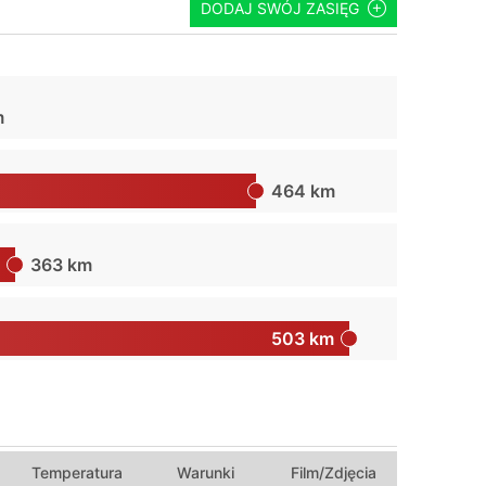
DODAJ SWÓJ ZASIĘG
m
464 km
363 km
503 km
Temperatura
Warunki
Film/Zdjęcia