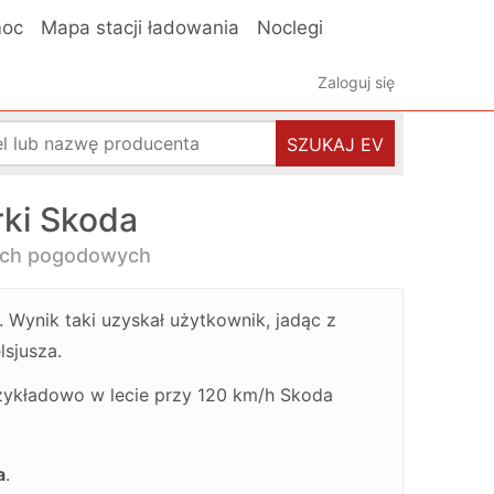
oc
Mapa stacji ładowania
Noclegi
Zaloguj się
SZUKAJ EV
ki Skoda
ach pogodowych
. Wynik taki uzyskał użytkownik, jadąc z
lsjusza.
zykładowo w lecie przy 120 km/h Skoda
a
.