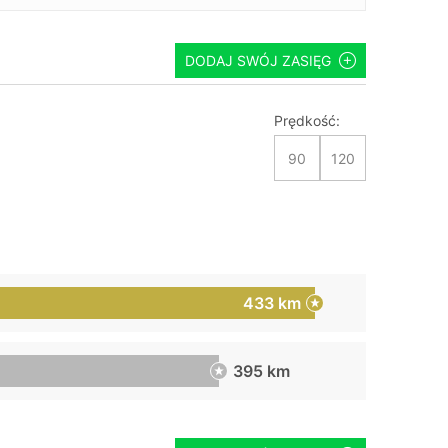
DODAJ SWÓJ ZASIĘG
Prędkość:
90
120
433 km
395 km