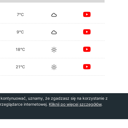
7℃
9℃
18℃
21℃
 kontynuować, uznamy, że zgadzasz się na korzystanie z
przeglądarce internetowej.
Kliknij po więcej szczegółów
.