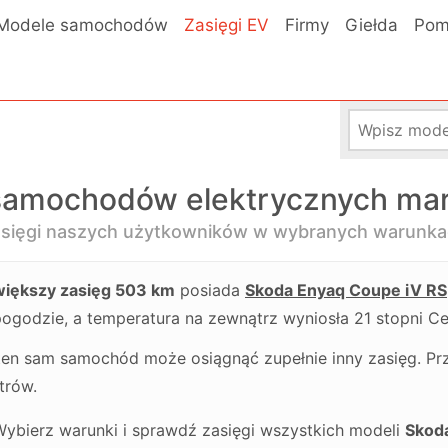
Modele samochodów
Zasięgi EV
Firmy
Giełda
Pom
 samochodów elektrycznych mar
asięgi naszych użytkowników w wybranych warunk
większy zasięg 503 km
posiada
Skoda Enyaq Coupe iV RS
pogodzie, a temperatura na zewnątrz wyniosła 21 stopni Ce
en sam samochód może osiągnąć zupełnie inny zasięg. Pr
trów.
ybierz warunki i sprawdź zasięgi wszystkich modeli
Skod