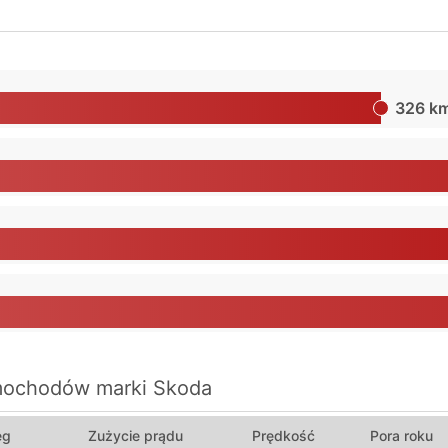
326 k
amochodów marki Skoda
ęg
Zużycie prądu
Prędkość
Pora roku