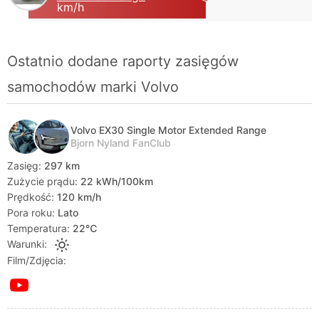
km/h
Ostatnio dodane raporty zasięgów
samochodów marki Volvo
Volvo EX30 Single Motor Extended Range
Bjorn Nyland FanClub
Zasięg:
297 km
Zużycie prądu:
22 kWh/100km
Prędkość:
120 km/h
Pora roku:
Lato
Temperatura:
22℃
Warunki:
Film/Zdjęcia: