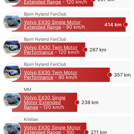
Extended Range
- 120 km/h
Bjorn Nyland FanClub
Volvo EX30 Single Motor
414 km
Extended Range
- 90 km/h
Bjorn Nyland FanClub
Volvo EX30 Twin Motor
267 km
Performance
- 120 km/h
Bjorn Nyland FanClub
Volvo EX30 Twin Motor
357 km
Performance
- 90 km/h
MM
Volvo EX30 Single
Motor Extended
238 km
Range
- 120 km/h
Kristian
Volvo EX30 Single Motor
Extended Range
- 100
271 km