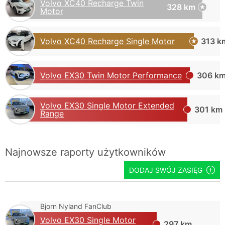
Volvo XC40 Recharge Twin
328 km
Motor
Volvo XC40 Recharge Single Motor
313 k
Volvo EX30 Twin Motor Performance
306 k
Volvo EX30 Single Motor Extended
301 km
Range
Najnowsze raporty użytkowników
DODAJ SWÓJ ZASIĘG
Bjorn Nyland FanClub
Volvo EX30 Single Motor
297 km