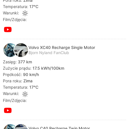
Pora roku:
Zima
Temperatura:
17℃
Warunki:
Film/Zdjęcia:
Volvo XC40 Recharge Single Motor
Bjorn Nyland FanClub
Zasięg:
377 km
Zużycie prądu:
17.5 kWh/100km
Prędkość:
90 km/h
Pora roku:
Zima
Temperatura:
17℃
Warunki:
Film/Zdjęcia:
Volvo C40 Recharge Twin Motor