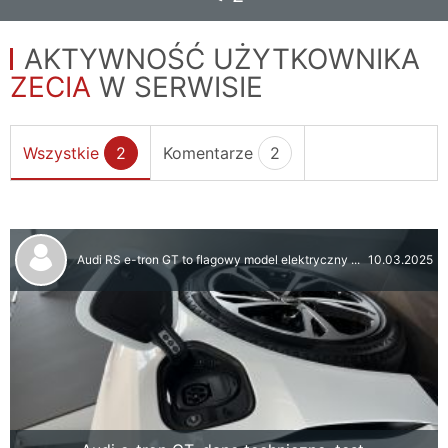
AKTYWNOŚĆ UŻYTKOWNIKA
ZECIA
W SERWISIE
Wszystkie
2
Komentarze
2
Audi RS e-tron GT to flagowy model elektryczny ...
10.03.2025