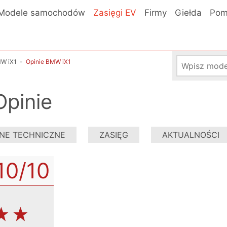
Modele samochodów
Zasięgi EV
Firmy
Giełda
Pom
W iX1
-
Opinie BMW iX1
Opinie
NE TECHNICZNE
ZASIĘG
AKTUALNOŚCI
10
/10