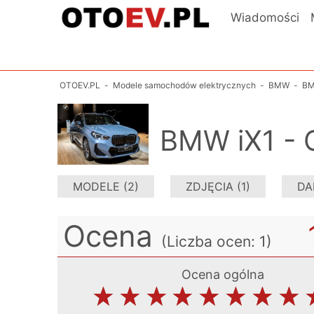
Wiadomości
OTOEV.PL
-
Modele samochodów elektrycznych
-
BMW
-
BM
BMW iX1 - 
MODELE (2)
ZDJĘCIA (1)
DA
Ocena
(Liczba ocen:
1
)
Ocena ogólna