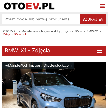
SZUKAJ EV
OTOEV.PL
-
Modele samochodów elektrycznych
-
BMW
-
BMW iX1
-
Zdjęcia BMW iX1
BMW iX1 - Zdjęcia
Fot.VanderWolf Images / Shutterstock.com