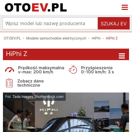
SZUKAJ EV
OTOEV.PL
-
Modele samochodów elektrycznych
-
HiPhi
-
HiPhi Z
HiPhi Z
Prędkość maksymalna
Przyśpieszenie
v-max: 200 km/h
0-100 km/h: 3 s
Zobacz dane
techniczne
Fot. Tada Images Shutterstock.com