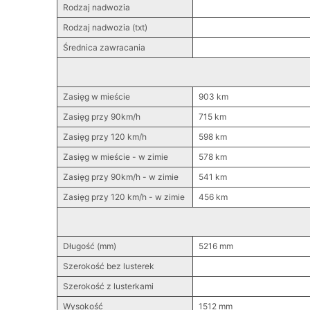
Rodzaj nadwozia
Rodzaj nadwozia (txt)
Średnica zawracania
Zasięg w mieście
903 km
Zasięg przy 90km/h
715 km
Zasięg przy 120 km/h
598 km
Zasięg w mieście - w zimie
578 km
Zasięg przy 90km/h - w zimie
541 km
Zasięg przy 120 km/h - w zimie
456 km
Długość (mm)
5216 mm
Szerokość bez lusterek
Szerokość z lusterkami
Wysokość
1512 mm