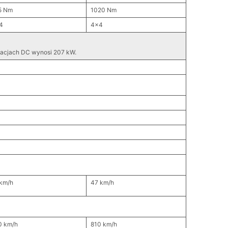
5 Nm
1020 Nm
4
4x4
tacjach DC wynosi 207 kW.
 km/h
47 km/h
0 km/h
810 km/h