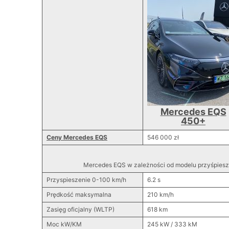
Mercedes EQS
450+
Ceny Mercedes EQS
546 000 zł
Mercedes EQS w zależności od modelu przyśpiesz
Przyspieszenie 0-100 km/h
6.2 s
Prędkość maksymalna
210 km/h
Zasięg oficjalny (WLTP)
618 km
Moc kW/KM
245 kW / 333 kM