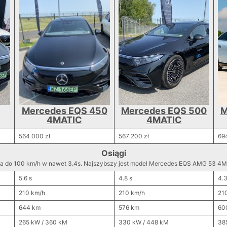
Mercedes EQS 450
Mercedes EQS 500
M
4MATIC
4MATIC
564 000 zł
567 200 zł
694
Osiągi
a do 100 km/h w nawet 3.4s. Najszybszy jest model Mercedes EQS AMG 53 4M
5.6 s
4.8 s
4.3
210 km/h
210 km/h
21
644 km
576 km
60
265 kW / 360 kM
330 kW / 448 kM
38