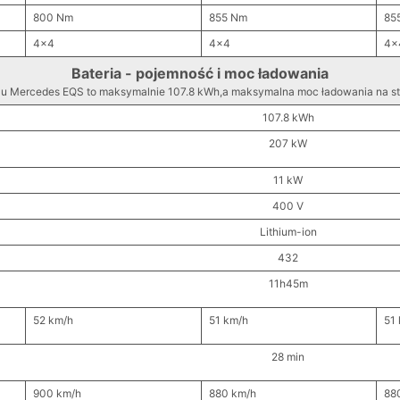
800 Nm
855 Nm
85
4x4
4x4
4x
Bateria - pojemność i moc ładowania
lu Mercedes EQS to maksymalnie 107.8 kWh,a maksymalna moc ładowania na s
107.8 kWh
207 kW
11 kW
400 V
Lithium-ion
432
11h45m
52 km/h
51 km/h
51
28 min
900 km/h
880 km/h
88