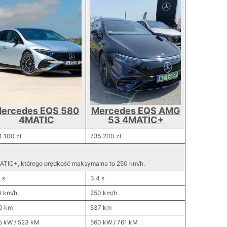
ercedes EQS 580
Mercedes EQS AMG
4MATIC
53 4MATIC+
 100 zł
735 200 zł
ATIC+, którego prędkość maksymalna to 250 km/h.
 s
3.4 s
0 km/h
250 km/h
0 km
537 km
5 kW / 523 kM
560 kW / 761 kM