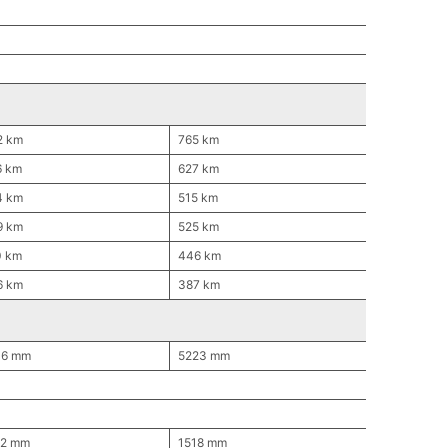
2 km
765 km
6 km
627 km
4 km
515 km
9 km
525 km
0 km
446 km
6 km
387 km
16 mm
5223 mm
12 mm
1518 mm