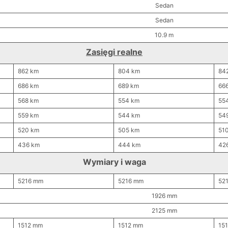
Sedan
Sedan
10.9 m
Zasięgi realne
862 km
804 km
84
686 km
689 km
66
568 km
554 km
55
559 km
544 km
54
520 km
505 km
51
436 km
444 km
42
Wymiary i waga
5216 mm
5216 mm
52
1926 mm
2125 mm
1512 mm
1512 mm
15