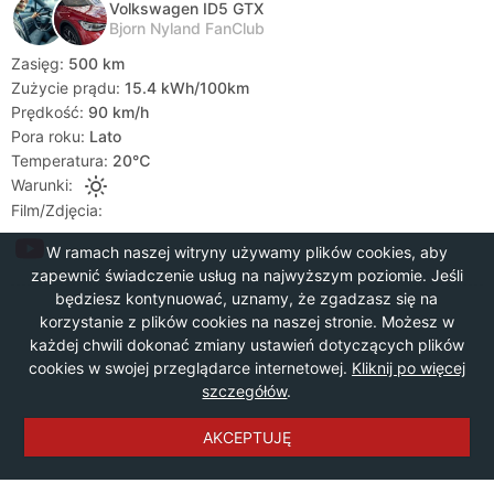
Volkswagen ID5 GTX
Bjorn Nyland FanClub
Zasięg:
500 km
Zużycie prądu:
15.4 kWh/100km
Prędkość:
90 km/h
Pora roku:
Lato
Temperatura:
20℃
Warunki:
Film/Zdjęcia:
W ramach naszej witryny używamy plików cookies, aby
zapewnić świadczenie usług na najwyższym poziomie. Jeśli
będziesz kontynuować, uznamy, że zgadzasz się na
korzystanie z plików cookies na naszej stronie. Możesz w
każdej chwili dokonać zmiany ustawień dotyczących plików
cookies w swojej przeglądarce internetowej.
Kliknij po więcej
szczegółów
.
AKCEPTUJĘ