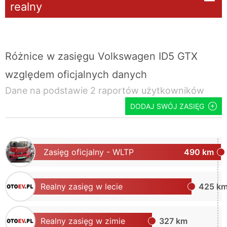
realny
Różnice w zasięgu Volkswagen ID5 GTX
względem oficjalnych danych
Dane na podstawie 2 raportów użytkowników
DODAJ SWÓJ ZASIĘG
Zasięg oficjalny - WLTP
490 km
Realny zasięg w lecie
425 k
Realny zasięg w zimie
327 km