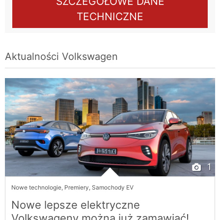
SZCZEGÓŁOWE DANE
TECHNICZNE
Aktualności
Volkswagen
1
Nowe technologie
,
Premiery
,
Samochody EV
Nowe lepsze elektryczne
Volkswageny można już zamawiać!