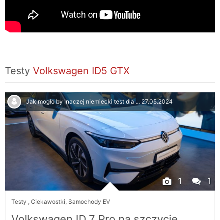
Testy
Volkswagen ID5 GTX
Jak mogło by inaczej niemiecki test dla ...
27.05.2024
1
1
Testy
,
Ciekawostki
,
Samochody EV
Volkswagen ID.7 Pro na szczycie