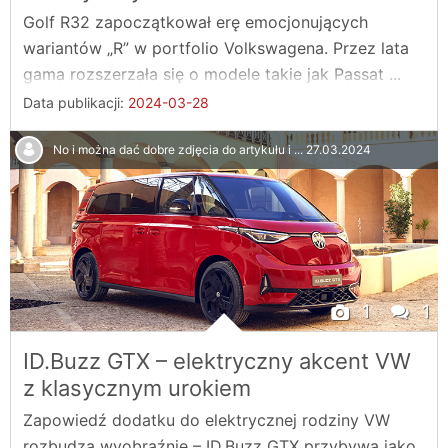
Golf R32 zapoczątkował erę emocjonujących
wariantów „R” w portfolio Volkswagena. Przez lata
gama rozszerzała się o modele takie jak Passat ...
Data publikacji:
2024-03-28
No i można dać dobre zdjęcia do artykułu i ...
27.03.2024
1
1
ID.Buzz GTX – elektryczny akcent VW
z klasycznym urokiem
Zapowiedź dodatku do elektrycznej rodziny VW
rozbudza wyobraźnię – ID.Buzz GTX przybywa jako