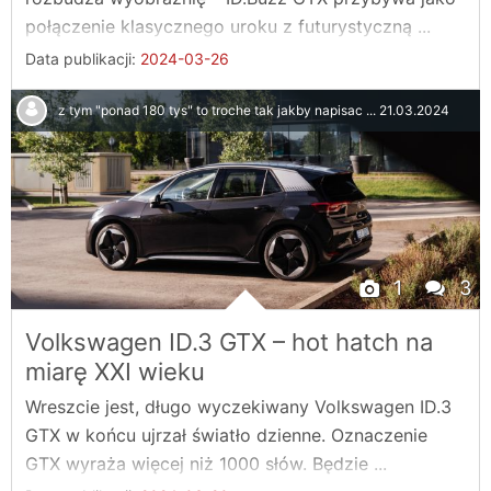
połączenie klasycznego uroku z futurystyczną ...
Data publikacji:
2024-03-26
z tym "ponad 180 tys" to troche tak jakby napisac ...
21.03.2024
1
3
Volkswagen ID.3 GTX – hot hatch na
miarę XXI wieku
Wreszcie jest, długo wyczekiwany Volkswagen ID.3
GTX w końcu ujrzał światło dzienne. Oznaczenie
GTX wyraża więcej niż 1000 słów. Będzie ...