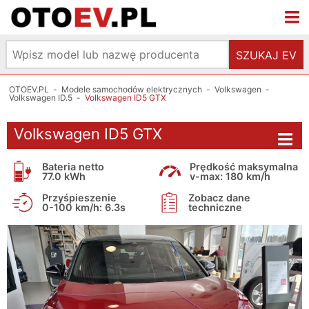
SZUKAJ EV
OTOEV.PL
-
Modele samochodów elektrycznych
-
Volkswagen
-
Volkswagen ID.5
-
Volkswagen ID5 GTX
Volkswagen ID5 GTX
Bateria netto
Prędkość maksymalna
77.0 kWh
v-max: 180 km/h
Przyśpieszenie
Zobacz dane
0-100 km/h: 6.3s
techniczne