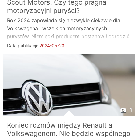
Scout Motors. Czy tego pragną
motoryzacyjni puryści?
Rok 2024 zapowiada się niezwykle ciekawie dla
Volkswagena i wszelkich motoryzacyjnych
purystów. Niemiecki producent postanowił odrodzić
kultową ...
Data publikacji:
2024-05-23
1
Koniec rozmów między Renault a
Volkswagenem. Nie będzie wspólnego