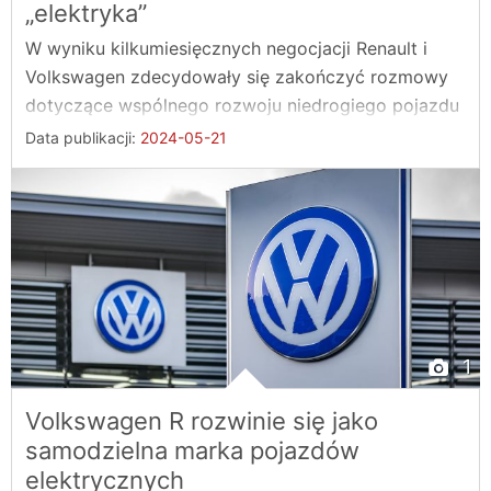
„elektryka”
W wyniku kilkumiesięcznych negocjacji Renault i
Volkswagen zdecydowały się zakończyć rozmowy
dotyczące wspólnego rozwoju niedrogiego pojazdu
...
Data publikacji:
2024-05-21
1
Volkswagen R rozwinie się jako
samodzielna marka pojazdów
elektrycznych