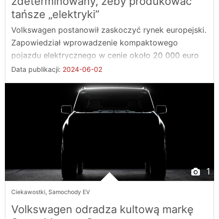
zdeterminowany, żeby produkować
tańsze „elektryki”
Volkswagen postanowił zaskoczyć rynek europejski.
Zapowiedział wprowadzenie kompaktowego
pojazdu elektrycznego w cenie około 20 000 euro
do 2027 ...
Data publikacji:
2024-06-02
1
Ciekawostki
,
Samochody EV
Volkswagen odradza kultową markę