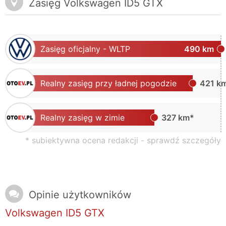
Zasięg Volkswagen ID5 GTX
Zasięg oficjalny - WLTP
490 km
Realny zasięg przy ładnej pogodzie
421 k
Realny zasięg w zimie
327 km*
* subiektywna ocena redakcji -
sprawdź szczegóły
Opinie użytkowników
Volkswagen ID5 GTX