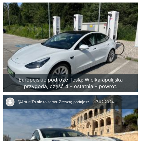
Europejskie podróże Teslą: Wielka apulijska
przygoda, część 4 – ostatnia – powrót.
@Artur: To nie to samo. Zresztą podajesz ...
17.02.2024