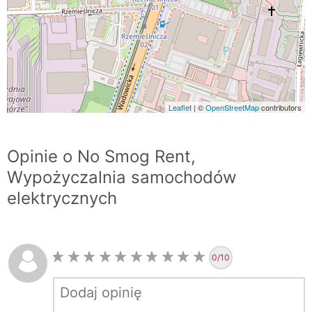
Leaflet
| ©
OpenStreetMap
contributors
Opinie o No Smog Rent,
Wypożyczalnia samochodów
elektrycznych
0
/10