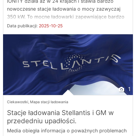
IONITY działa aż w 24 krajach i stawia bardzo
nowoczesne stacje ładowania o mocy zazwyczaj
350 kW. To mocne ładowarki zapewniające bardzo
...
Data publikacji:
2025-10-25
1
Ciekawostki
,
Mapa stacji ładowania
Stacje ładowania Stellantis i GM w
przededniu upadłości.
Media obiegła informacja o poważnych problemach