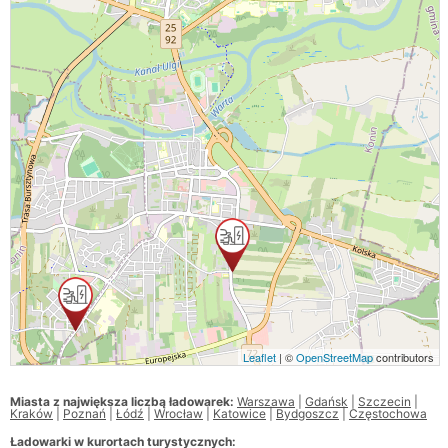
Leaflet
| ©
OpenStreetMap
contributors
Miasta z największa liczbą ładowarek:
Warszawa
|
Gdańsk
|
Szczecin
|
Kraków
|
Poznań
|
Łódź
|
Wrocław
|
Katowice
|
Bydgoszcz
|
Częstochowa
Ładowarki w kurortach turystycznych: