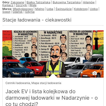
Góry:
Zakopane
|
Białka Tatrzańska
|
Bukowina Tarzańska
|
Arłamów
|
Karpacz
|
Szczyrk
|
Wisła
Morze:
Władysławowo
|
Mielno
|
Łeba
|
Świnoujście
|
Kołobrzeg
|
Ustka
|
Sopot
|
Gdańsk
|
Gdynia
Stacje ładowania - ciekawostki
1
Cenniki ładowania
,
Mapa stacji ładowania
Jacek EV i lista kolejkowa do
darmowej ładowarki w Nadarzynie - o
co tu chodzi?