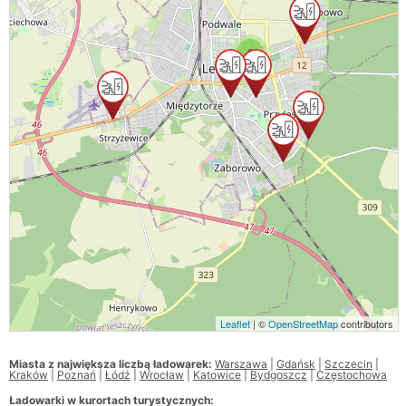
3
Leaflet
| ©
OpenStreetMap
contributors
Miasta z największa liczbą ładowarek:
Warszawa
|
Gdańsk
|
Szczecin
|
Kraków
|
Poznań
|
Łódź
|
Wrocław
|
Katowice
|
Bydgoszcz
|
Częstochowa
Ładowarki w kurortach turystycznych: