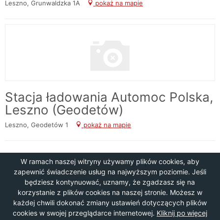
Leszno, Grunwaldzka 1A
pokaż na mapie
Stacja ładowania Automoc Polska,
Leszno (Geodetów)
Leszno, Geodetów 1
pokaż na mapie
W ramach naszej witryny używamy plików cookies, aby
1
1
z
zapewnić świadczenie usług na najwyższym poziomie. Jeśli
będziesz kontynuować, uznamy, że zgadzasz się na
korzystanie z plików cookies na naszej stronie. Możesz w
każdej chwili dokonać zmiany ustawień dotyczących plików
cookies w swojej przeglądarce internetowej.
Kliknij po więcej