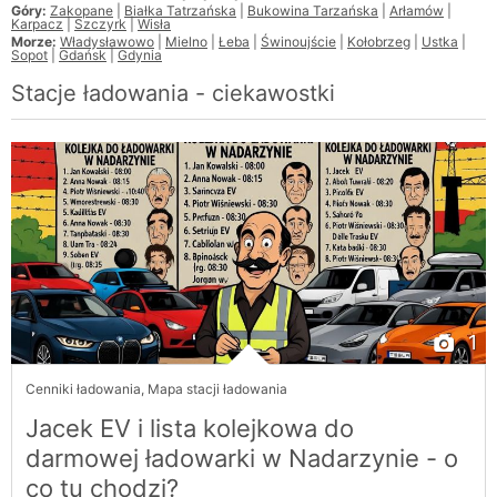
Góry:
Zakopane
|
Białka Tatrzańska
|
Bukowina Tarzańska
|
Arłamów
|
Karpacz
|
Szczyrk
|
Wisła
Morze:
Władysławowo
|
Mielno
|
Łeba
|
Świnoujście
|
Kołobrzeg
|
Ustka
|
Sopot
|
Gdańsk
|
Gdynia
Stacje ładowania - ciekawostki
1
Cenniki ładowania
,
Mapa stacji ładowania
Jacek EV i lista kolejkowa do
darmowej ładowarki w Nadarzynie - o
co tu chodzi?