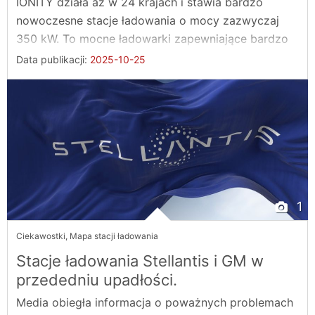
IONITY działa aż w 24 krajach i stawia bardzo
nowoczesne stacje ładowania o mocy zazwyczaj
350 kW. To mocne ładowarki zapewniające bardzo
...
Data publikacji:
2025-10-25
1
Ciekawostki
,
Mapa stacji ładowania
Stacje ładowania Stellantis i GM w
przededniu upadłości.
Media obiegła informacja o poważnych problemach