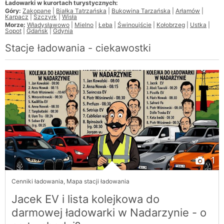
Ładowarki w kurortach turystycznych:
Góry:
Zakopane
|
Białka Tatrzańska
|
Bukowina Tarzańska
|
Arłamów
|
Karpacz
|
Szczyrk
|
Wisła
Morze:
Władysławowo
|
Mielno
|
Łeba
|
Świnoujście
|
Kołobrzeg
|
Ustka
|
Sopot
|
Gdańsk
|
Gdynia
Stacje ładowania - ciekawostki
1
Cenniki ładowania
,
Mapa stacji ładowania
Jacek EV i lista kolejkowa do
darmowej ładowarki w Nadarzynie - o