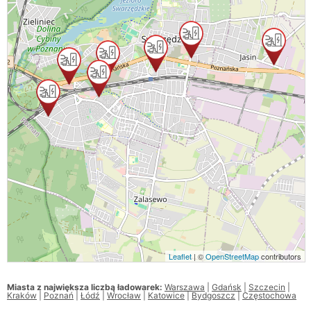
Leaflet
| ©
OpenStreetMap
contributors
Miasta z największa liczbą ładowarek:
Warszawa
|
Gdańsk
|
Szczecin
|
Kraków
|
Poznań
|
Łódź
|
Wrocław
|
Katowice
|
Bydgoszcz
|
Częstochowa