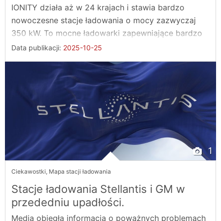
IONITY działa aż w 24 krajach i stawia bardzo
nowoczesne stacje ładowania o mocy zazwyczaj
350 kW. To mocne ładowarki zapewniające bardzo
...
Data publikacji:
2025-10-25
1
Ciekawostki
,
Mapa stacji ładowania
Stacje ładowania Stellantis i GM w
przededniu upadłości.
Media obiegła informacja o poważnych problemach