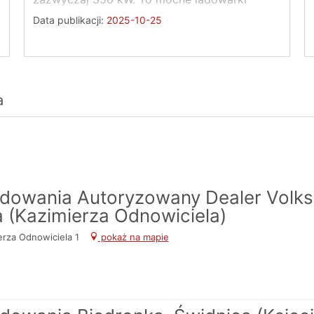
zapewniające bardzo ...
Data publikacji:
2025-10-25
a
ładowania Autoryzowany Dealer Volk
 (Kazimierza Odnowiciela)
erza Odnowiciela 1
pokaż na mapie