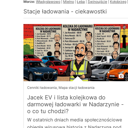
Morze:
Władysławowo
|
Mielno
|
Łeba
|
Świnoujście
|
Kołobrzeg
Stacje ładowania - ciekawostki
Cenniki ładowania
,
Mapa stacji ładowania
Jacek EV i lista kolejkowa do
darmowej ładowarki w Nadarzynie -
o co tu chodzi?
W ostatnich dniach media społecznościowe
obiegła wirusowa historia z Nadarzyna pod