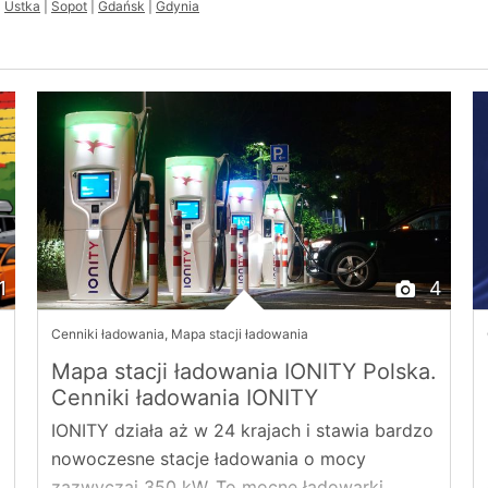
|
Ustka
|
Sopot
|
Gdańsk
|
Gdynia
1
4
Cenniki ładowania
,
Mapa stacji ładowania
Mapa stacji ładowania IONITY Polska.
Cenniki ładowania IONITY
IONITY działa aż w 24 krajach i stawia bardzo
nowoczesne stacje ładowania o mocy
zazwyczaj 350 kW. To mocne ładowarki