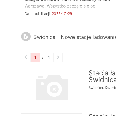
Warszawą. Wszystko zaczęło się od
niepozornej, darmowej ...
Data publikacji:
2025-10-29
Świdnica - Nowe stacje ładowani
1
1
z
Stacja 
Świdnica
Świdnica, Kazimi