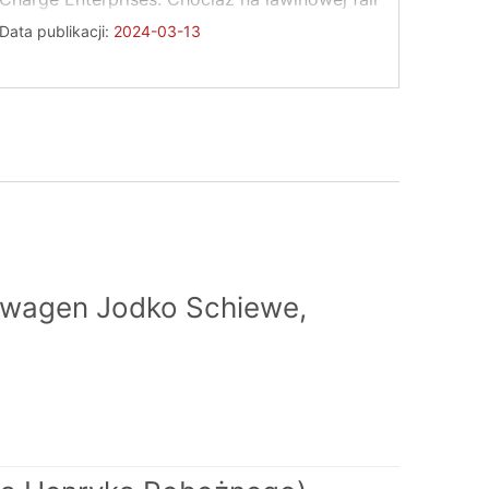
zapytań, ogłoszono ...
Data publikacji:
2024-03-13
swagen Jodko Schiewe,