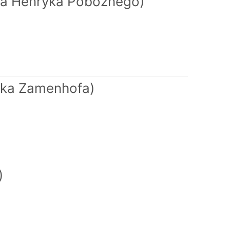
cia Henryka Pobożnego)
ika Zamenhofa)
)