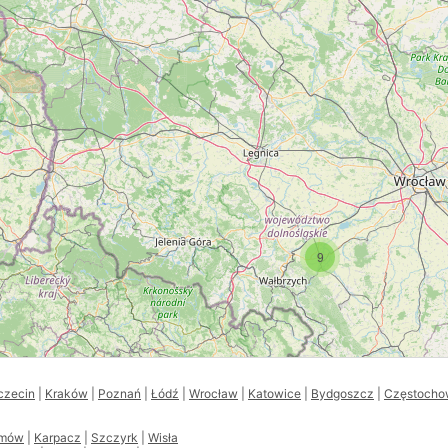
9
czecin
|
Kraków
|
Poznań
|
Łódź
|
Wrocław
|
Katowice
|
Bydgoszcz
|
Częstocho
amów
|
Karpacz
|
Szczyrk
|
Wisła