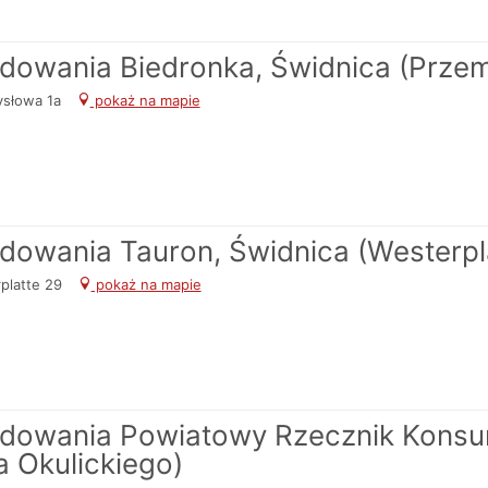
adowania Biedronka, Świdnica (Prze
ysłowa 1a
pokaż na mapie
adowania Tauron, Świdnica (Westerpl
rplatte 29
pokaż na mapie
ładowania Powiatowy Rzecznik Konsu
 Okulickiego)