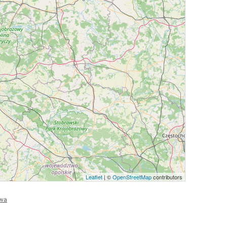
Leaflet
| ©
OpenStreetMap
contributors
wa