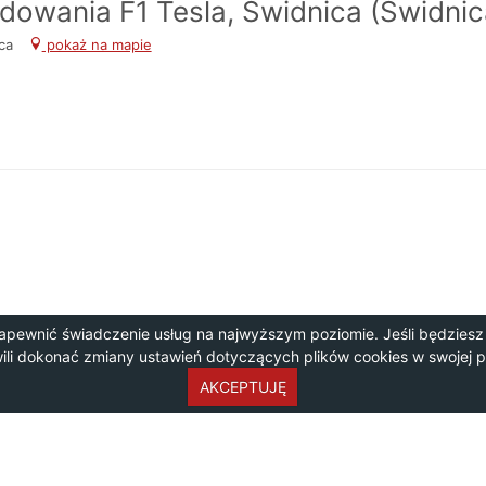
adowania F1 Tesla, Świdnica (Świdnic
ica
pokaż na mapie
apewnić świadczenie usług na najwyższym poziomie. Jeśli będziesz
wili dokonać zmiany ustawień dotyczących plików cookies w swojej 
AKCEPTUJĘ