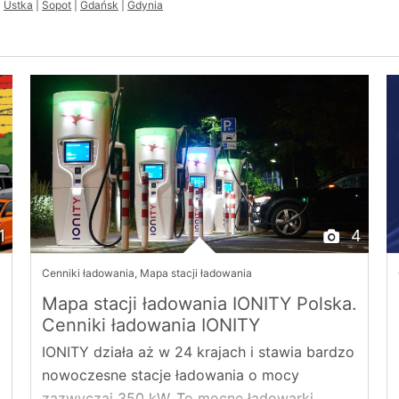
|
Ustka
|
Sopot
|
Gdańsk
|
Gdynia
1
4
Cenniki ładowania
,
Mapa stacji ładowania
Mapa stacji ładowania IONITY Polska.
Cenniki ładowania IONITY
IONITY działa aż w 24 krajach i stawia bardzo
nowoczesne stacje ładowania o mocy
zazwyczaj 350 kW. To mocne ładowarki