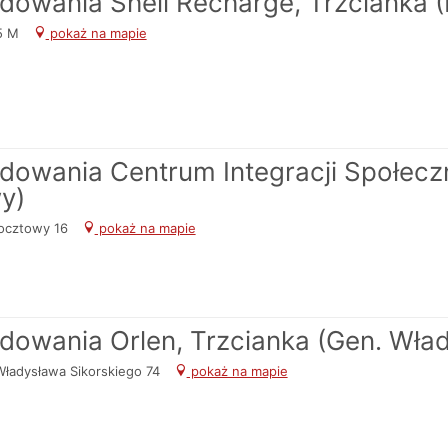
adowania Shell Recharge, Trzcianka (
95 M
pokaż na mapie
adowania Centrum Integracji Społeczn
y)
Pocztowy 16
pokaż na mapie
adowania Orlen, Trzcianka (Gen. Wła
Władysława Sikorskiego 74
pokaż na mapie