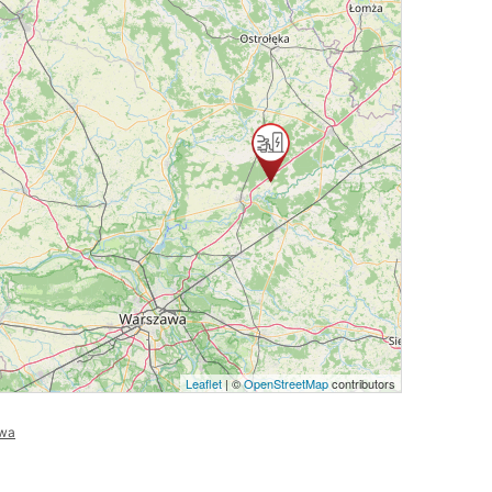
Leaflet
| ©
OpenStreetMap
contributors
wa