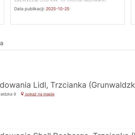
zapewniające bardzo ...
Data publikacji:
2025-10-25
ia
adowania Lidl, Trzcianka (Grunwaldzk
waldzka 9
pokaż na mapie