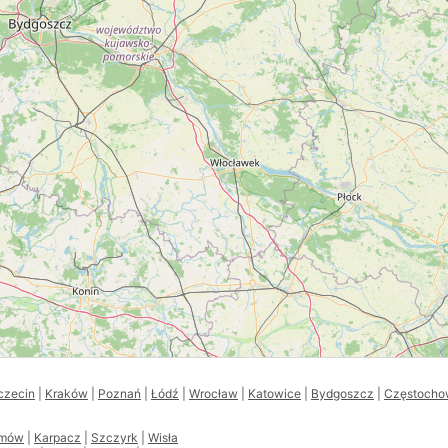
czecin
|
Kraków
|
Poznań
|
Łódź
|
Wrocław
|
Katowice
|
Bydgoszcz
|
Częstocho
amów
|
Karpacz
|
Szczyrk
|
Wisła