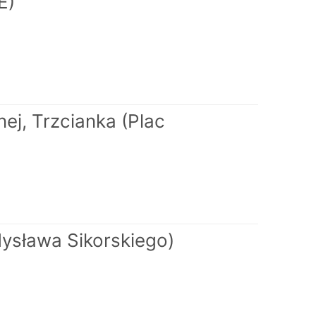
E)
ej, Trzcianka (Plac
dysława Sikorskiego)