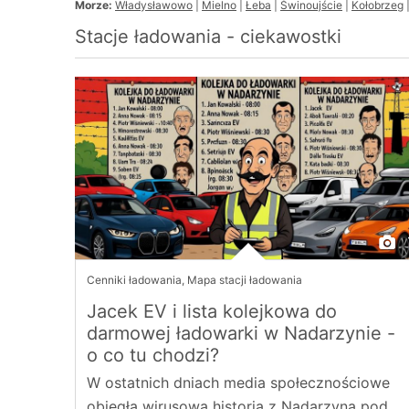
Morze:
Władysławowo
|
Mielno
|
Łeba
|
Świnoujście
|
Kołobrzeg
Stacje ładowania - ciekawostki
Cenniki ładowania
,
Mapa stacji ładowania
Jacek EV i lista kolejkowa do
darmowej ładowarki w Nadarzynie -
o co tu chodzi?
W ostatnich dniach media społecznościowe
obiegła wirusowa historia z Nadarzyna pod