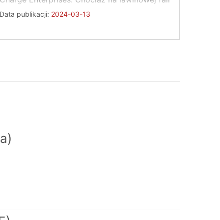
zapytań, ogłoszono ...
Data publikacji:
2024-03-13
a)