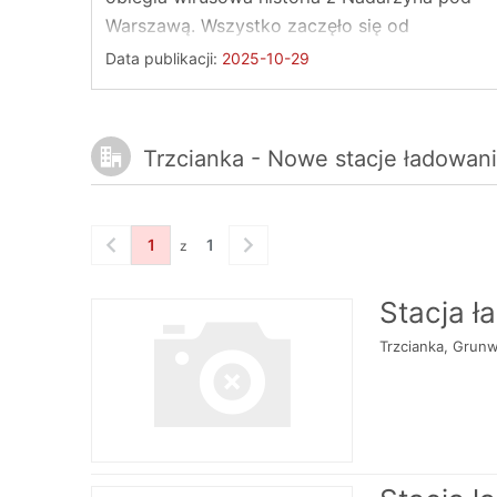
Warszawą. Wszystko zaczęło się od
niepozornej, darmowej ...
Data publikacji:
2025-10-29
Trzcianka - Nowe stacje ładowan
1
1
z
Stacja ł
Trzcianka, Grun