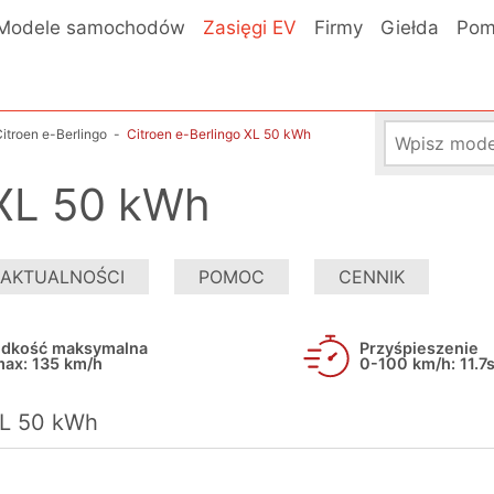
Modele samochodów
Zasięgi EV
Firmy
Giełda
Pom
itroen e-Berlingo
-
Citroen e-Berlingo XL 50 kWh
 XL 50 kWh
AKTUALNOŚCI
POMOC
CENNIK
ędkość maksymalna
Przyśpieszenie
ax: 135 km/h
0-100 km/h: 11.7
XL 50 kWh