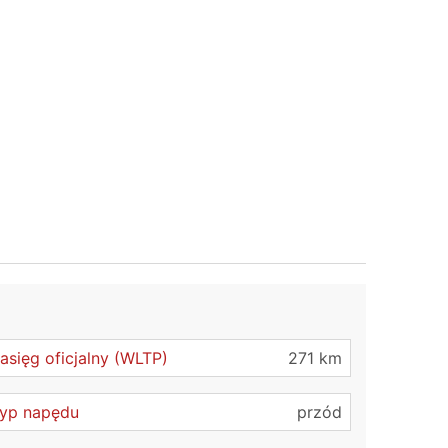
asięg oficjalny (WLTP)
271 km
yp napędu
przód