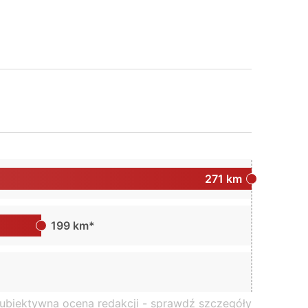
271 km
199 km*
subiektywna ocena redakcji -
sprawdź szczegóły