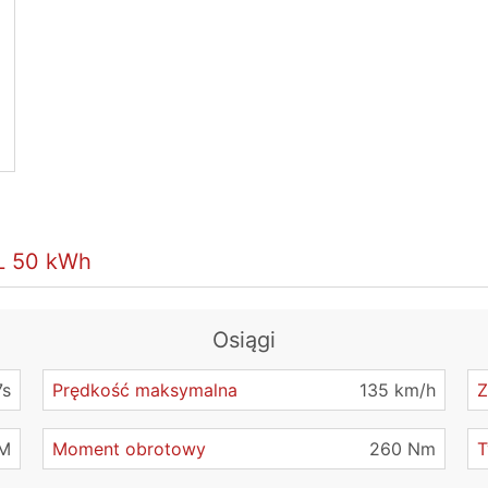
XL 50 kWh
Osiągi
7s
Prędkość maksymalna
135 km/h
Z
kM
Moment obrotowy
260 Nm
T