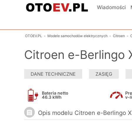
Wiadomości
OTOEV.PL
-
Modele samochodów elektrycznych
-
Citroen
-
C
Citroen e-Berlingo
DANE TECHNICZNE
ZASIĘG
Bateria netto
Pr
46.3 kWh
v-m
Opis modelu Citroen e-Berlingo 