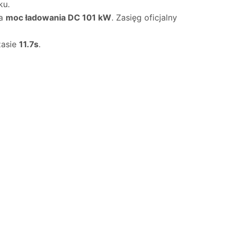
ku.
na
moc ładowania DC 101 kW
. Zasięg oficjalny
zasie
11.7s
.