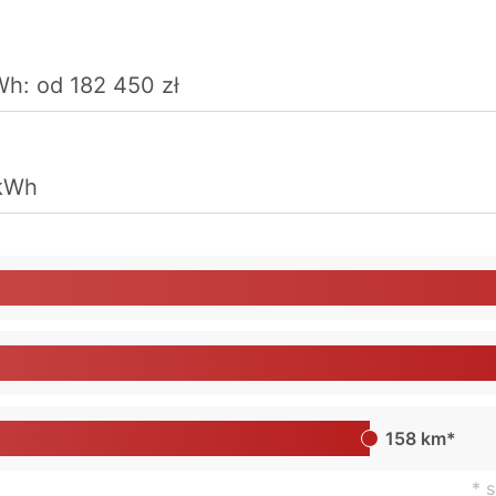
h: od 182 450 zł
 kWh
158 km*
* 