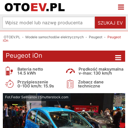
SZUKAJ EV
OTOEV.PL
-
Modele samochodów elektrycznych
-
Peugeot
-
Peugeot
iOn
Peugeot iOn
Bateria netto
Prędkość maksymalna
14.5 kWh
v-max: 130 km/h
Przyśpieszenie
Zobacz dane
0-100 km/h: 15.9s
techniczne
Fot.Fedor Selivanov / Shutterstock.com