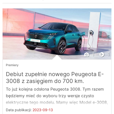
1
1
Premiery
Debiut zupełnie nowego Peugeota E-
3008 z zasięgiem do 700 km.
To już kolejna odsłona Peugeota 3008. Tym razem
będziemy mieć do wyboru trzy wersje czysto
elektryczne tego modelu. Mamy więc Model e-3008,
...
Data publikacji:
2023-09-13