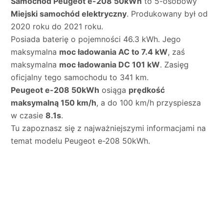
Samochód Peugeot e-208 50kWh
to 5-osobowy
Miejski samochód elektryczny
. Produkowany był od
2020 roku do 2021 roku.
Posiada baterię o pojemności 46.3 kWh. Jego
maksymalna
moc ładowania AC to 7.4 kW
, zaś
maksymalna
moc ładowania DC 101 kW
. Zasięg
oficjalny tego samochodu to 341 km.
Peugeot e-208 50kWh
osiąga
prędkość
maksymalną 150 km/h
, a do 100 km/h przyspiesza
w czasie
8.1s
.
Tu zapoznasz się z najważniejszymi informacjami na
temat modelu Peugeot e-208 50kWh.