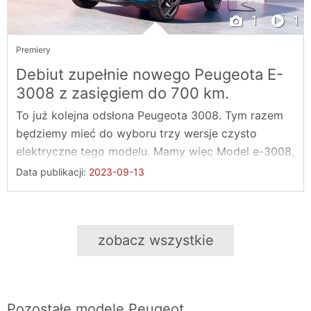
1
1
Premiery
Debiut zupełnie nowego Peugeota E-
3008 z zasięgiem do 700 km.
To już kolejna odsłona Peugeota 3008. Tym razem
będziemy mieć do wyboru trzy wersje czysto
elektryczne tego modelu. Mamy więc Model e-3008,
...
Data publikacji:
2023-09-13
zobacz wszystkie
Pozostałe modele
Peugeot