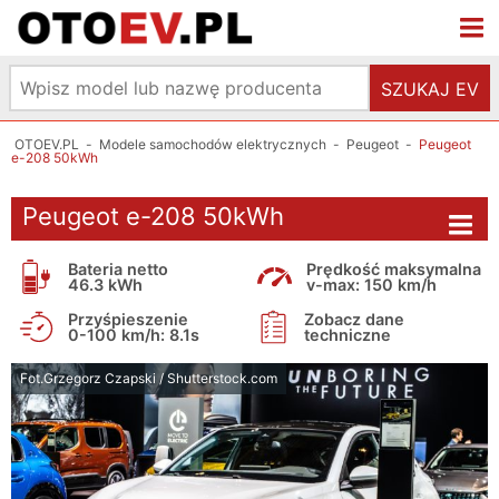
SZUKAJ EV
OTOEV.PL
-
Modele samochodów elektrycznych
-
Peugeot
-
Peugeot
e-208 50kWh
Peugeot e-208 50kWh
Bateria netto
Prędkość maksymalna
46.3 kWh
v-max: 150 km/h
Przyśpieszenie
Zobacz dane
0-100 km/h: 8.1s
techniczne
Fot.Grzegorz Czapski / Shutterstock.com