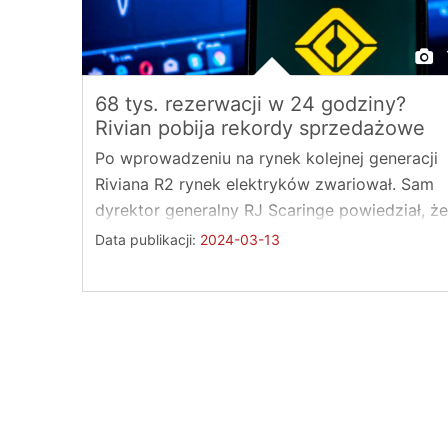
68 tys. rezerwacji w 24 godziny?
Rivian pobija rekordy sprzedażowe
Po wprowadzeniu na rynek kolejnej generacji
Riviana R2 rynek elektryków zwariował. Sam
dyrektor generalny RJ Scaringe powiedział, że
nikt nie ...
Data publikacji:
2024-03-13