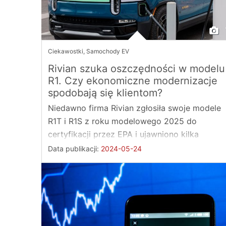
Ciekawostki
,
Samochody EV
Rivian szuka oszczędności w modelu
R1. Czy ekonomiczne modernizacje
spodobają się klientom?
Niedawno firma Rivian zgłosiła swoje modele
R1T i R1S z roku modelowego 2025 do
certyfikacji przez EPA i ujawniono kilka
głównych modyfikacji. ...
Data publikacji:
2024-05-24