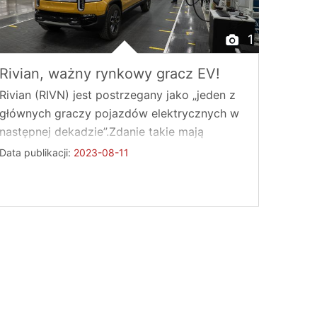
1
Rivian, ważny rynkowy gracz EV!
Rivian (RIVN) jest postrzegany jako „jeden z
głównych graczy pojazdów elektrycznych w
następnej dekadzie”.Zdanie takie mają
analitycy ...
Data publikacji:
2023-08-11