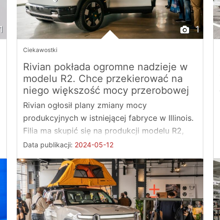
1
1
Ciekawostki
Rivian pokłada ogromne nadzieje w
modelu R2. Chce przekierować na
niego większość mocy przerobowej
Rivian ogłosił plany zmiany mocy
produkcyjnych w istniejącej fabryce w Illinois.
Filia ma skupić się na produkcji modelu R2,
który ma stać ...
Data publikacji:
2024-05-12