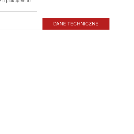
dzić pickupem to
DANE TECHNICZNE