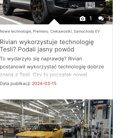
1
1
Nowe technologie
,
Premiery
,
Ciekawostki
,
Samochody EV
Rivian wykorzystuje technologię
Tesli? Podali jasny powód
To wydarzyło się naprawdę? Rivian
postanowił wykorzystać technologię dobrze
znaną z Tesli. Czy to początek nowej
kolaboracji, której świat ...
Data publikacji:
2024-03-15