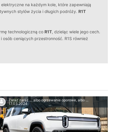
i elektryczne na każdym kole, które zapewniają
tywnych stylów życia i długich podróży.
R1T
ormę technologiczną co
R1T
, dzieląc wiele jego cech.
 i osób ceniących przestronność. R1S również
Zaraz zaraz … albo ogrzewanie oporowe, albo ...
17.03.2024