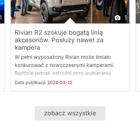
1
1
Rivian R2 szokuje bogatą linią
akcesoriów. Posłuży nawet za
kampera
W pełni wyposażony Rivian może śmiało
konkurować z nowoczesnymi kamperami.
Bądźcie jednak ostrożni przy wybieraniu
dodatków. Rivian ...
Data publikacji:
2024-03-12
zobacz wszystkie