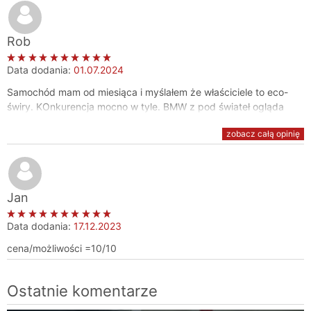
Rob
Data dodania:
01.07.2024
Samochód mam od miesiąca i myślałem że właściciele to eco-
świry. KOnkurencja mocno w tyle. BMW z pod świateł ogląda
zawsze tył tylko ten ban na autopilota za szaleństwa to
zobacz całą opinię
przesada
Jan
Data dodania:
17.12.2023
cena/możliwości =10/10
Ostatnie komentarze