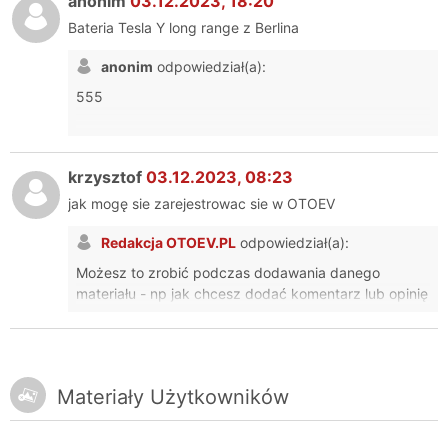
anonim
03.12.2023, 18:20
Bateria Tesla Y long range z Berlina
anonim
odpowiedział(a):
555
krzysztof
03.12.2023, 08:23
jak mogę sie zarejestrowac sie w OTOEV
Redakcja OTOEV.PL
odpowiedział(a):
Możesz to zrobić podczas dodawania danego
materiału - np jak chcesz dodać komentarz lub opinię
lub firmę. Wtedy wystarczy, że podasz adres email, a
konto się utworzy automatycznie i na maila
dostaniesz hasło.
Materiały Użytkowników