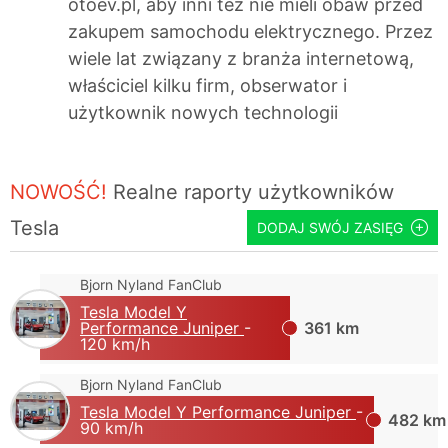
otoev.pl, aby inni też nie mieli obaw przed
zakupem samochodu elektrycznego. Przez
wiele lat związany z branża internetową,
właściciel kilku firm, obserwator i
użytkownik nowych technologii
NOWOŚĆ!
Realne raporty użytkowników
Tesla
DODAJ SWÓJ ZASIĘG
Bjorn Nyland FanClub
Tesla Model Y
Performance Juniper
-
361 km
120 km/h
Bjorn Nyland FanClub
Tesla Model Y Performance Juniper
-
482 km
90 km/h