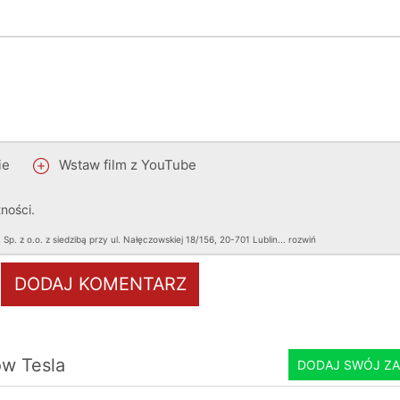
ie
Wstaw film z YouTube
tności
.
 z o.o. z siedzibą przy ul. Nałęczowskiej 18/156, 20-701 Lublin.
..
rozwiń
DODAJ KOMENTARZ
ków
Tesla
DODAJ SWÓJ ZA