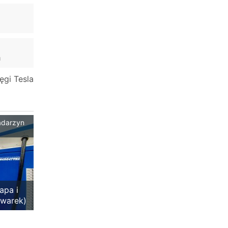
m
ęgi Tesla
Nadarzyn
apa i
owarek)