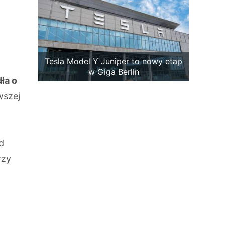
Tesla Model Y Juniper to nowy etap
w Giga Berlin
ła o
wszej
d
rzy