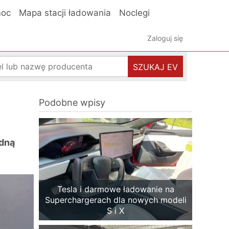
oc
Mapa stacji ładowania
Noclegi
Zaloguj się
SZUKAJ EV
Podobne wpisy
edną
Tesla i darmowe ładowanie na
Superchargerach dla nowych modeli
S i X