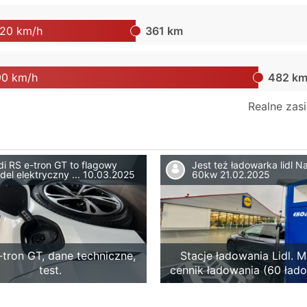
120 km/h
361 km
90 km/h
482 k
Realne zasi
di RS e-tron GT to flagowy
Jest też ładowarka lidl 
del elektryczny ...
10.03.2025
60kw
21.02.2025
-tron GT, dane techniczne,
Stacje ładowania Lidl. M
test.
cennik ładowania (60 ład