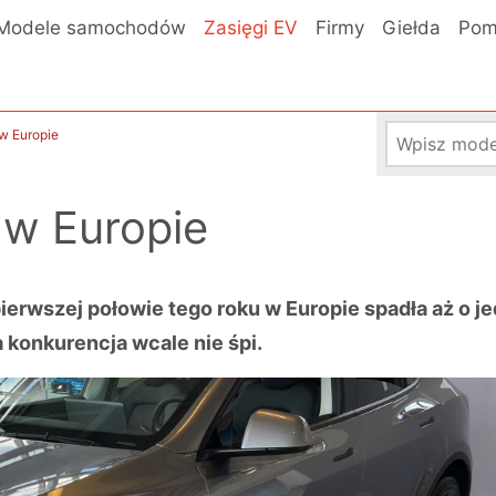
Modele samochodów
Zasięgi EV
Firmy
Giełda
Pom
w Europie
 w Europie
pierwszej połowie tego roku w Europie spadła aż o j
, a konkurencja wcale nie śpi.