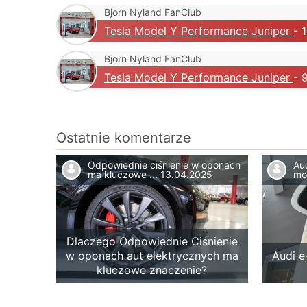
Bjorn Nyland FanClub
Tesla Model Y Performance Juniper
- 
Bjorn Nyland FanClub
Tesla Model Y Performance Juniper
- 
Ostatnie komentarze
Odpowiednie ciśnienie w oponach
Au
ma kluczowe ...
13.04.2025
mo
Dlaczego Odpowiednie Ciśnienie
w oponach aut elektrycznych ma
Audi e
kluczowe znaczenie?