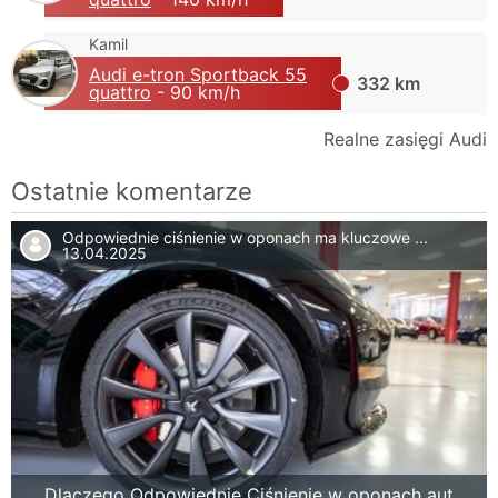
Kamil
Audi e-tron Sportback 55
332 km
quattro
- 90 km/h
Realne zasięgi Audi
Ostatnie komentarze
Odpowiednie ciśnienie w oponach ma kluczowe ...
13.04.2025
Dlaczego Odpowiednie Ciśnienie w oponach aut