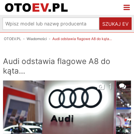
SZUKAJ EV
OTOEV.PL
-
Wiadomości
-
Audi odstawia flagowe A8 do kąta...
Audi odstawia flagowe A8 do
kąta...
1