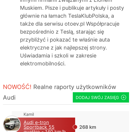
Muskiem. Pisze i publikuje artykuły i posty
głównie na łamach TeslaKlubPolska, a
także dla serwisu otoev.pl Współpracuje
bezpośrednio z Teslą, starając się
przybliżyć i pokazać te właśnie auta
elektryczne z jak najlepszej strony.
Uświadamia i szkoli w zakresie
elektromobilności.
NOWOŚĆ!
Realne raporty użytkowników
Audi
DODAJ SWÓJ ZASIĘG
Kamil
Audi e-tron
Sportback 55
268 km
quattro
- 140 km/h