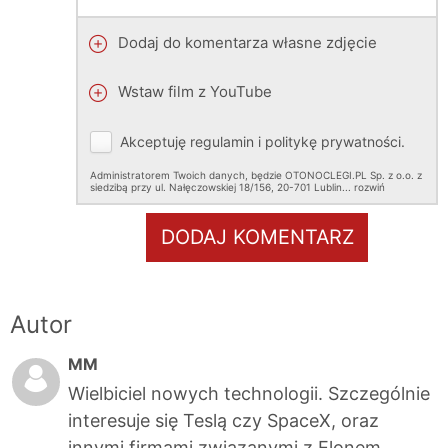
Dodaj do komentarza własne zdjęcie
Wstaw film z YouTube
Akceptuję
regulamin
i
politykę prywatności
.
Administratorem Twoich danych, będzie OTONOCLEGI.PL Sp. z o.o. z
siedzibą przy ul. Nałęczowskiej 18/156, 20-701 Lublin.
..
rozwiń
DODAJ KOMENTARZ
Autor
MM
Wielbiciel nowych technologii. Szczególnie
interesuje się Teslą czy SpaceX, oraz
innymi firmami związanymi z Elonem