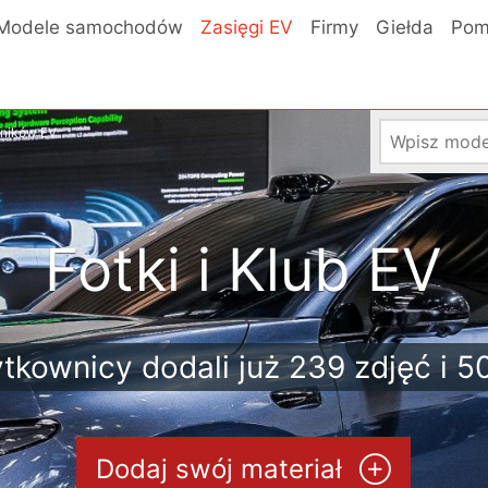
Modele samochodów
Zasięgi EV
Firmy
Giełda
Pom
wników EV
Fotki i Klub EV
tkownicy dodali już 239 zdjęć i 5
Dodaj swój materiał