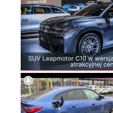
SUV Leapmotor C10 w wersja
atrakcyjnej cen
Piotr