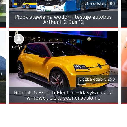
Liczba odsłon: 296
12
Płock stawia na wodór – testuje autobus
Arthur H2 Bus 12
Patrycja
P
51
Liczba odsłon: 258
Renault 5 E-Tech Electric – klasyka marki
w nowej, elektrycznej odsłonie