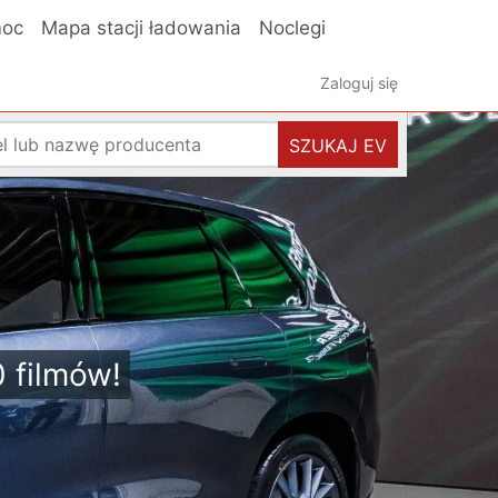
oc
Mapa stacji ładowania
Noclegi
Zaloguj się
SZUKAJ EV
0 filmów!