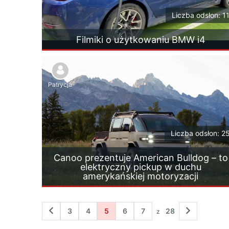
Liczba odsłon: 1
Filmiki o użytkowaniu BMW i4
Patrycja
Liczba odsłon: 2
Canoo prezentuje American Bulldog – to
elektryczny pickup w duchu
amerykańskiej motoryzacji
3
4
5
6
7
28
z