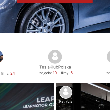
TeslaKlubPolska
l
10
6
zdjęcia:
filmy:
zd
24
filmy:
Patrycja