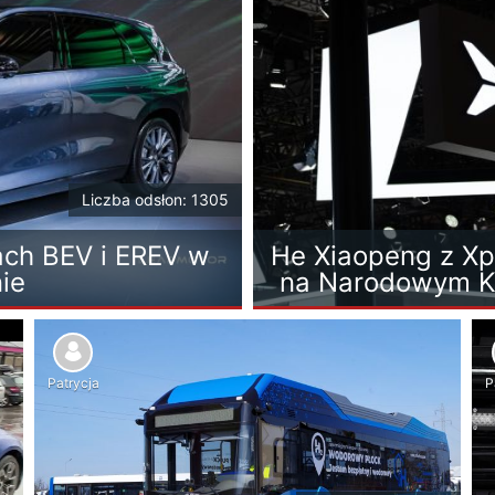
Liczba odsłon: 1305
ch BEV i EREV w
He Xiaopeng z Xp
ie
na Narodowym K
Patrycja
P