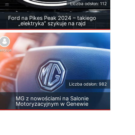
Liczba odsłon: 112
Ford na Pikes Peak 2024 – takiego
„elektryka” szykuje na rajd
atrycja
Liczba odsłon: 982
MG z nowościami na Salonie
Motoryzacyjnym w Genewie