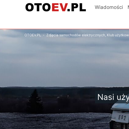
Wiadomości
OTOEV.PL
-
Zdjęcia samochodów elektrycznych, Klub użytko
Nasi uży