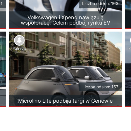
31
Liczba odsłon: 163
Volkswagen i Xpeng nawiązują
współpracę. Celem podbój rynku EV
Patrycja
P
92
Liczba odsłon: 157
.
Microlino Lite podbija targi w Genewie