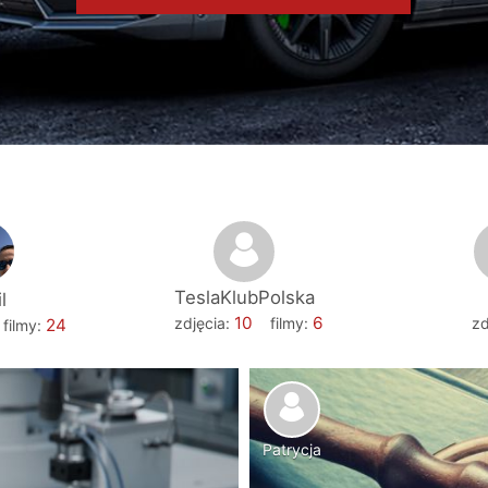
TeslaKlubPolska
l
10
6
zdjęcia:
filmy:
zd
24
filmy:
Patrycja