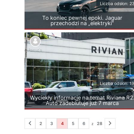
Liczba odsłon: 2
To koniec pewnej epoki. Jaguar
przechodzi na „elektryki”
Patrycja
Liczba odsłon: 1
Wyciekły informacje na temat Riviana R2
Auto zadebiutuje już 7 marca
2
3
4
5
6
28
z