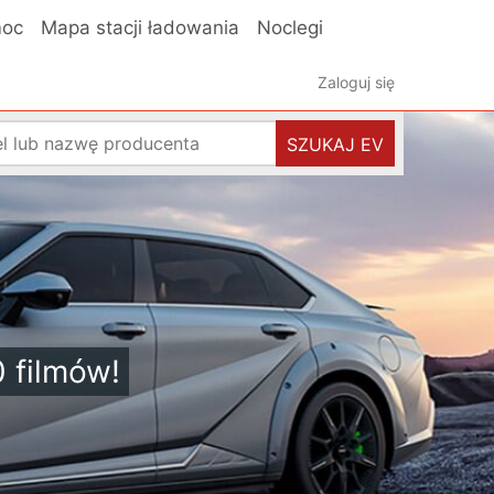
oc
Mapa stacji ładowania
Noclegi
Zaloguj się
SZUKAJ EV
0 filmów!