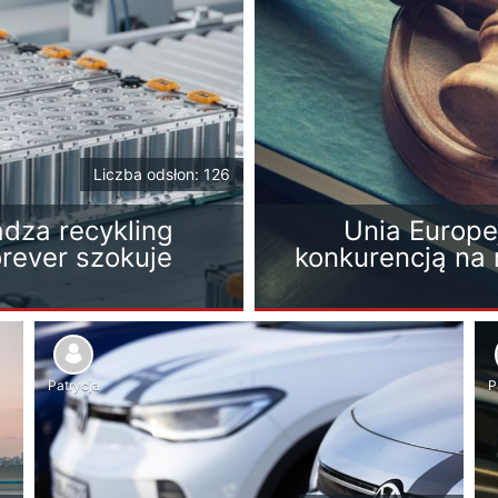
Liczba odsłon: 126
dza recykling
Unia Europe
orever szokuje
konkurencją na 
Patrycja
P