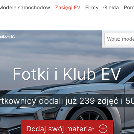
Modele samochodów
Zasięgi EV
Firmy
Giełda
Pom
wników EV
Fotki i Klub EV
tkownicy dodali już 239 zdjęć i 5
Dodaj swój materiał