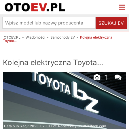
SZUKAJ EV
OTOEV.PL
-
Wiadomości
-
Samochody EV
-
Kolejna elektryczna
Toyota...
Kolejna elektryczna Toyota...
1
Data publikacji:
2023-07-01
Fot. Robert Way Shutterstock.com