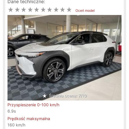
Dane techniczne:
Oceń model
Średnia ocena: 7/10
Przyspieszenie 0-100 km/h
6.9s
Prędkość maksymalna
160 km/h