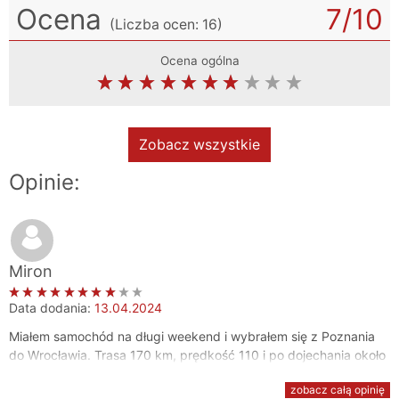
Ocena
7
/10
(Liczba ocen:
16
)
Ocena ogólna
Zobacz wszystkie
Opinie:
Miron
Data dodania:
13.04.2024
Miałem samochód na długi weekend i wybrałem się z Poznania
do Wrocławia. Trasa 170 km, prędkość 110 i po dojechania około
80 km pozostało. Wiadomo że więcej bo zawsze trochę to
zobacz całą opinię
oszukuje. Z powrotem 100 km. Temperatura 25 więc klima