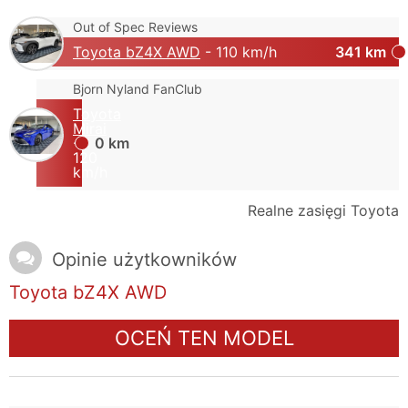
Out of Spec Reviews
Toyota bZ4X AWD
- 110 km/h
341 km
Bjorn Nyland FanClub
Toyota
Mirai
-
0 km
120
km/h
Realne zasięgi Toyota
Opinie użytkowników
Toyota bZ4X AWD
OCEŃ TEN MODEL