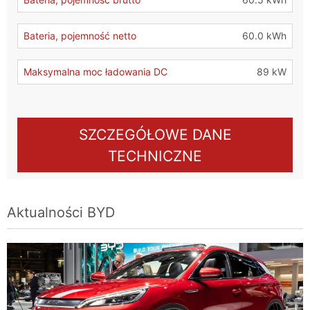
Bateria, pojemność netto
60.0 kWh
Maksymalna moc ładowania DC
89 kW
SZCZEGÓŁOWE DANE
TECHNICZNE
Aktualności
BYD