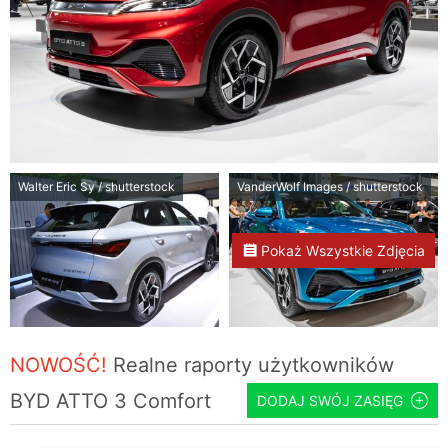
Walter Eric Sy / shutterstock
VanderWolf Images / shutterstock
Pokaż Wszystkie Zdjęcia
NOWOŚĆ!
Realne raporty użytkowników
BYD ATTO 3 Comfort
DODAJ SWÓJ ZASIĘG