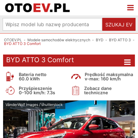
SZUKAJ EV
OTOEV.PL
-
Modele samochodów elektrycznych
-
BYD
-
BYD ATTO 3
-
BYD ATTO 3 Comfort
BYD ATTO 3 Comfort
Bateria netto
Prędkość maksymalna
60.0 kWh
v-max: 160 km/h
Przyśpieszenie
Zobacz dane
0-100 km/h: 7.3s
techniczne
VanderWolf Images / shutterstock