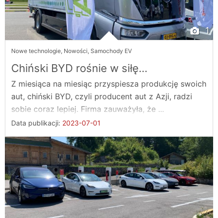
1
Nowe technologie
,
Nowości
,
Samochody EV
Chiński BYD rośnie w siłę...
Z miesiąca na miesiąc przyspiesza produkcję swoich
aut, chiński BYD, czyli producent aut z Azji, radzi
sobie coraz lepiej. Firma zauważyła, że ...
Data publikacji:
2023-07-01