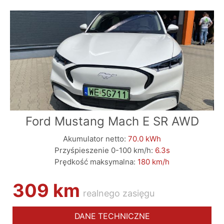
Ford Mustang Mach E SR AWD
Akumulator netto:
70.0 kWh
Przyśpieszenie 0-100 km/h:
6.3s
Prędkość maksymalna:
180 km/h
309 km
realnego zasięgu
DANE TECHNICZNE