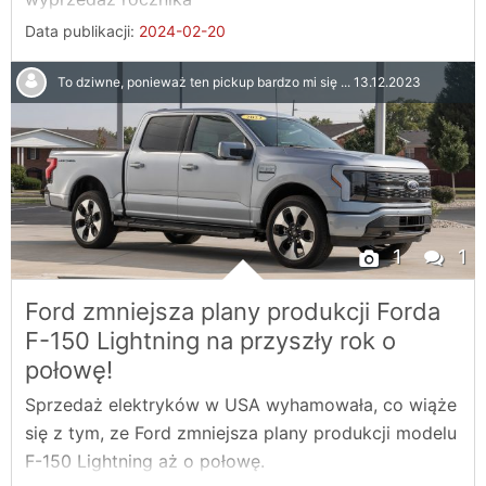
Data publikacji:
2024-02-20
To dziwne, ponieważ ten pickup bardzo mi się ...
13.12.2023
1
1
Ford zmniejsza plany produkcji Forda
F-150 Lightning na przyszły rok o
połowę!
Sprzedaż elektryków w USA wyhamowała, co wiąże
się z tym, ze Ford zmniejsza plany produkcji modelu
F-150 Lightning aż o połowę.