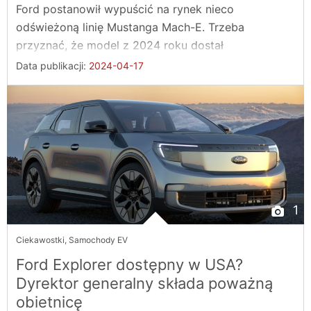
Ford postanowił wypuścić na rynek nieco
odświeżoną linię Mustanga Mach-E. Trzeba
przyznać, że model z 2024 roku dostał
„technologicznego ...
Data publikacji:
2024-04-17
1
Ciekawostki
,
Samochody EV
Ford Explorer dostępny w USA?
Dyrektor generalny składa poważną
obietnicę