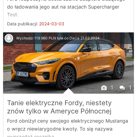
do ładowania jego aut na stacjach Supercharger
Tesli.
Data publikacji:
2024-03-03
Wychodzi 119 980 PLN tyle co Dacia
21.02.2024
1
1
Tanie elektryczne Fordy, niestety
znów tylko w Ameryce Północnej
Ford obniżył ceny swojego elektrycznego Mustanga
o wręcz niewiarygodne kwoty. To się nazywa
wyprzedaż rocznika