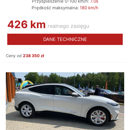
Przyśpieszenie 0-100 km/h:
7.0s
Prędkość maksymalna:
180 km/h
426 km
realnego zasięgu
DANE TECHNICZNE
Ceny od
238 350 zł