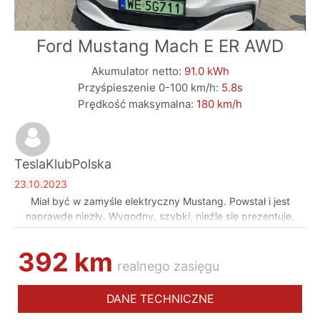
Ford Mustang Mach E ER AWD
Akumulator netto:
91.0 kWh
Przyśpieszenie 0-100 km/h:
5.8s
Prędkość maksymalna:
180 km/h
TeslaKlubPolska
23.10.2023
Miał być w zamyśle elektryczny Mustang. Powstał i jest
naprawdę niezły. Wygodny, szybki, nieźle się prezentuje.
Jednak mam pewien niedosyt. Chyba zużywa zbyt dużo
energii, szczególnie w jeździe po autostradzie. Drugi minus to
392 km
ładowanie na stacjach DC, szczególnie w nieco zimniejszej
realnego zasięgu
aurze. W lecie w miarę ok, ale gdy temperatura spadnie
Mach-E jakby lekko niedomagał. To tylko takie odczucie
DANE TECHNICZNE
obserwując zużycie i moc ładowania. Może ford poprawi to,