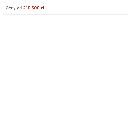
na przykład za pomocą aktualizacji softu?
Ceny od
219 500 zł