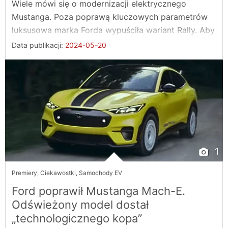
Wiele mówi się o modernizacji elektrycznego
Mustanga. Poza poprawą kluczowych parametrów
luksusowa marka Forda wypuściła wariant Rally. Aby
...
Data publikacji:
2024-05-20
1
Premiery
,
Ciekawostki
,
Samochody EV
Ford poprawił Mustanga Mach-E.
Odświeżony model dostał
„technologicznego kopa”