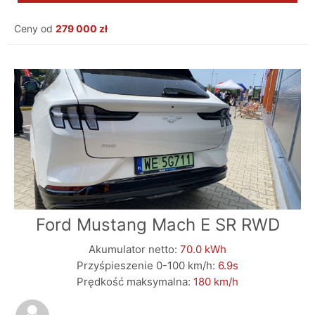
Ceny od
279 000 zł
Ford Mustang Mach E SR RWD
Akumulator netto:
70.0 kWh
Przyśpieszenie 0-100 km/h:
6.9s
Prędkość maksymalna:
180 km/h