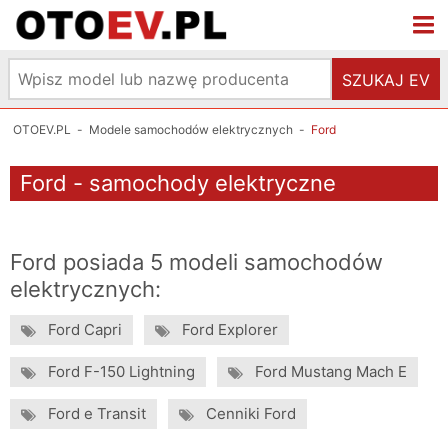
SZUKAJ EV
OTOEV.PL
-
Modele samochodów elektrycznych
-
Ford
Ford - samochody elektryczne
Ford posiada 5 modeli samochodów
elektrycznych:
Ford Capri
Ford Explorer
Ford F-150 Lightning
Ford Mustang Mach E
Ford e Transit
Cenniki Ford