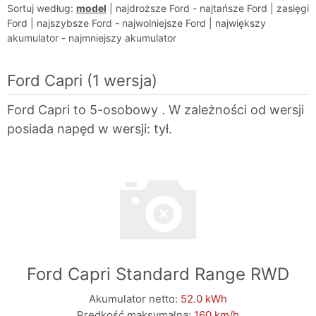
Sortuj według:
model
|
najdroższe Ford
-
najtańsze Ford
|
zasięgi
Ford
|
najszybsze Ford
-
najwolniejsze Ford
|
największy
akumulator
-
najmniejszy akumulator
Ford Capri
(1 wersja)
Ford Capri to 5-osobowy . W zależności od wersji
posiada napęd w wersji: tył.
Ford Capri Standard Range RWD
Akumulator netto:
52.0 kWh
Prędkość maksymalna:
160 km/h