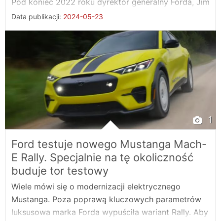
Pod koniec 2022 roku dyrektor generalny Forda, Jim
...
Data publikacji:
2024-05-23
1
Ford testuje nowego Mustanga Mach-
E Rally. Specjalnie na tę okoliczność
buduje tor testowy
Wiele mówi się o modernizacji elektrycznego
Mustanga. Poza poprawą kluczowych parametrów
luksusowa marka Forda wypuściła wariant Rally. Aby