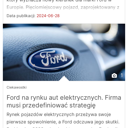
Europie. Pięciomiejscowy pojazd, zaprojektowany z
...
Data publikacji:
2024-06-28
1
Ciekawostki
Ford na rynku aut elektrycznych. Firma
musi przedefiniować strategię
Rynek pojazdów elektrycznych przeżywa swoje
pierwsze spowolnienie, a Ford odczuwa jego skutki.