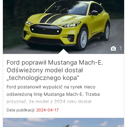
1
Ford poprawił Mustanga Mach-E.
Odświeżony model dostał
„technologicznego kopa”
Ford postanowił wypuścić na rynek nieco
odświeżoną linię Mustanga Mach-E. Trzeba
przyznać, że model z 2024 roku dostał
„technologicznego ...
Data publikacji:
2024-04-17