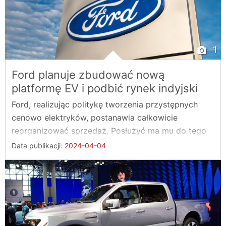
1
Ford planuje zbudować nową
platformę EV i podbić rynek indyjski
Ford, realizując politykę tworzenia przystępnych
cenowo elektryków, postanawia całkowicie
reorganizować sprzedaż. Posłużyć ma mu do tego
...
Data publikacji:
2024-04-04