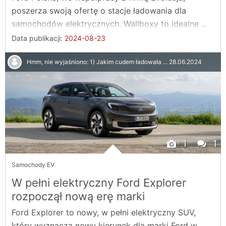
poszerza swoją ofertę o stacje ładowania dla
samochodów elektrycznych. Wallboxy to idealne ...
Data publikacji:
2024-08-23
Hmm, nie wyjaśniono: 1) Jakim cudem ładowała ...
28.06.2024
1
1
Samochody EV
W pełni elektryczny Ford Explorer
rozpoczął nową erę marki
Ford Explorer to nowy, w pełni elektryczny SUV,
który wyznacza nowy kierunek dla marki Ford w