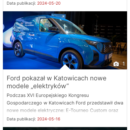
...
Data publikacji:
2024-05-20
1
Ford pokazał w Katowicach nowe
modele „elektryków”
Podczas XVI Europejskiego Kongresu
Gospodarczego w Katowicach Ford przedstawił dwa
nowe modele elektryczne: E-Tourneo Custom oraz
E-Transit Courier. ...
Data publikacji:
2024-05-16