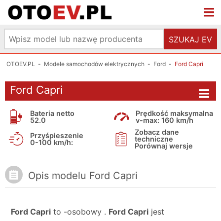
SZUKAJ EV
OTOEV.PL
-
Modele samochodów elektrycznych
-
Ford
-
Ford Capri
Ford Capri
Bateria netto
Prędkość maksymalna
52.0
v-max: 160 km/h
Zobacz dane
Przyśpieszenie
techniczne
0-100 km/h:
Porównaj wersje
Opis modelu Ford Capri
Ford Capri
to -osobowy .
Ford Capri
jest