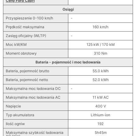
Ceny Ford Capri
Osiągi
Przyspieszenie 0-100 km/h
-
Prędkość maksymalna
160 km/h
Zasięg oficjalny (WLTP)
-
Moc kW/KM
125 kW / 170 kM
Moment obrotowy
310 Nm
Bateria - pojemność i moc ładowania
Bateria, pojemność brutto
55.0 kWh
Bateria, pojemność netto
52.0 kWh
Maksymalna moc ładowania DC
-
Maksymalna moc ładowania AC
11 kW AC
Napięcie
400 V
Typ akumulatora
Lithium-ion
Ilość ogniw
192
Maksymalna szybkość ładowania
5h45m