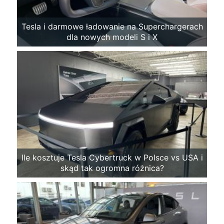
Tesla i darmowe ładowanie na Superchargerach
dla nowych modeli S i X
Ile kosztuje Tesla Cybertruck w Polsce vs USA i
skąd tak ogromna różnica?