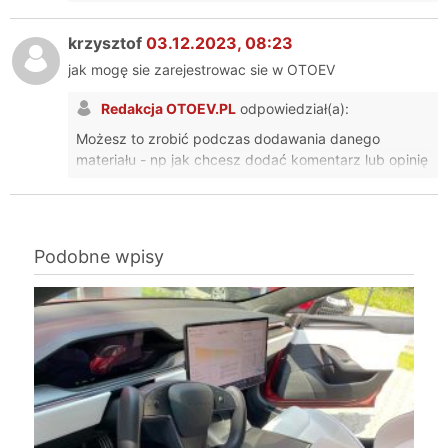
krzysztof
03.12.2023, 08:23
jak mogę sie zarejestrowac sie w OTOEV
Redakcja OTOEV.PL
odpowiedział(a):
Możesz to zrobić podczas dodawania danego
materiału - np jak chcesz dodać komentarz lub opinię
lub firmę. Wtedy wystarczy, że podasz adres email, a
konto się utworzy automatycznie i na maila
dostaniesz hasło.
Podobne wpisy