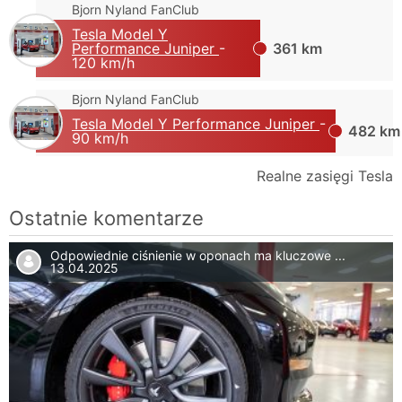
Bjorn Nyland FanClub
Tesla Model Y
Performance Juniper
-
361 km
120 km/h
Bjorn Nyland FanClub
Tesla Model Y Performance Juniper
-
482 km
90 km/h
Realne zasięgi Tesla
Ostatnie komentarze
Odpowiednie ciśnienie w oponach ma kluczowe ...
13.04.2025