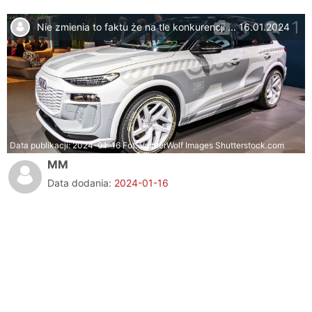
1
1
Nie zmienia to faktu że na tle konkurencji ...
16.01.2024
Data publikacji:
2024-01-16
Fot. VanderWolf Images Shutterstock.com
MM
Data dodania:
2024-01-16