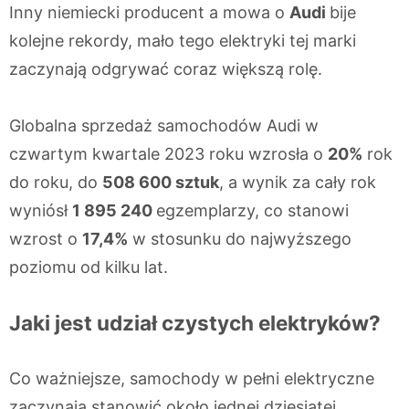
Inny niemiecki producent a mowa o
Audi
bije
kolejne rekordy, mało tego elektryki tej marki
zaczynają odgrywać coraz większą rolę.
Globalna sprzedaż samochodów Audi w
czwartym kwartale 2023 roku wzrosła o
20%
rok
do roku, do
508 600 sztuk
, a wynik za cały rok
wyniósł
1 895 240
egzemplarzy, co stanowi
wzrost o
17,4%
w stosunku do najwyższego
poziomu od kilku lat.
Jaki jest udział czystych elektryków?
Co ważniejsze, samochody w pełni elektryczne
zaczynają stanowić około jednej dziesiątej