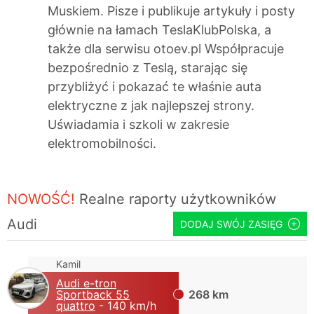
Muskiem. Pisze i publikuje artykuły i posty
głównie na łamach TeslaKlubPolska, a
także dla serwisu otoev.pl Współpracuje
bezpośrednio z Teslą, starając się
przybliżyć i pokazać te właśnie auta
elektryczne z jak najlepszej strony.
Uświadamia i szkoli w zakresie
elektromobilności.
NOWOŚĆ!
Realne raporty użytkowników
Audi
DODAJ SWÓJ ZASIĘG
Kamil
Audi e-tron
Sportback 55
268 km
quattro
- 140 km/h