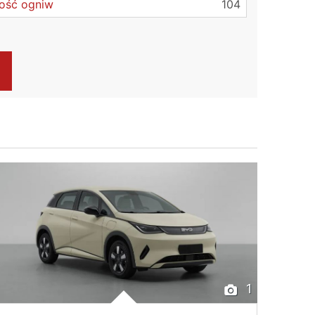
lość ogniw
104
1