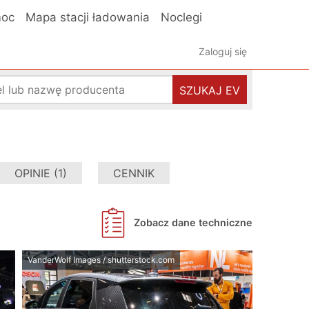
oc
Mapa stacji ładowania
Noclegi
Zaloguj się
SZUKAJ EV
OPINIE (1)
CENNIK
Zobacz dane techniczne
VanderWolf Images / shutterstock.com