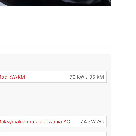
Moc kW/KM
70 kW / 95 kM
aksymalna moc ładowania AC
7.4 kW AC