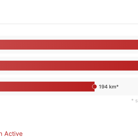
194 km*
* 
n Active