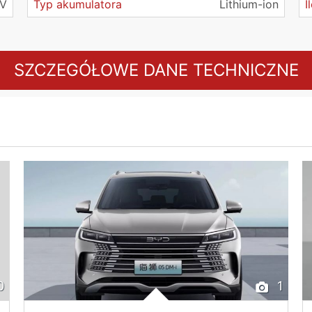
 V
Typ akumulatora
Lithium-ion
I
SZCZEGÓŁOWE DANE TECHNICZNE
0
1