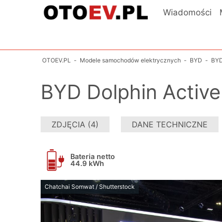
Wiadomości
OTOEV.PL
-
Modele samochodów elektrycznych
-
BYD
-
BYD
BYD Dolphin Active
ZDJĘCIA (4)
DANE TECHNICZNE
Bateria netto
44.9 kWh
Chatchai Somwat / Shutterstock