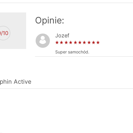
Opinie:
0
/10
Jozef
Super samochód.
phin Active