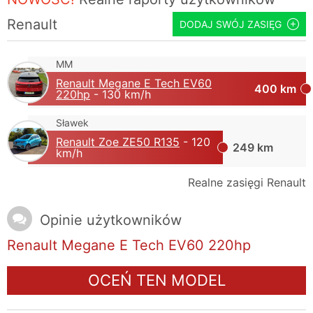
Renault
DODAJ SWÓJ ZASIĘG
MM
Renault Megane E Tech EV60
400 km
220hp
- 130 km/h
Sławek
Renault Zoe ZE50 R135
- 120
249 km
km/h
Realne zasięgi Renault
Opinie użytkowników
Renault Megane E Tech EV60 220hp
OCEŃ TEN MODEL