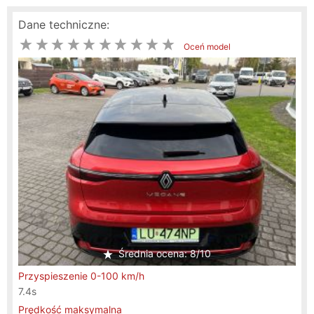
Dane techniczne:
Oceń model
Średnia ocena: 8/10
Przyspieszenie 0-100 km/h
7.4s
Prędkość maksymalna