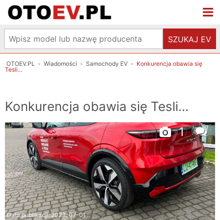
SZUKAJ EV
OTOEV.PL
-
Wiadomości
-
Samochody EV
-
Konkurencja obawia się
Tesli...
Konkurencja obawia się Tesli...
1
Data publikacji:
2023-07-01