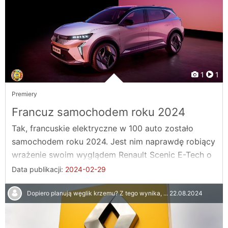
1
1
Premiery
Francuz samochodem roku 2024
Tak, francuskie elektryczne w 100 auto zostało
samochodem roku 2024. Jest nim naprawdę robiący
wrażenie swoim wyglądem Renault Scenic E-Tech o
...
Data publikacji:
2024-02-29
Dopiero planują węglik krzemu? Z tego wynika, ...
22.08.2024