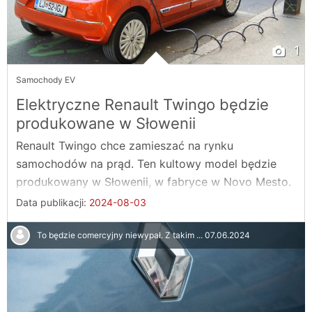
1
Samochody EV
Elektryczne Renault Twingo będzie
produkowane w Słowenii
Renault Twingo chce zamieszać na rynku
samochodów na prąd. Ten kultowy model będzie
produkowany w Słowenii, w fabryce w Novo Mesto.
To ...
Data publikacji:
2024-08-03
To będzie comercyjny niewypał. Z takim ...
07.06.2024