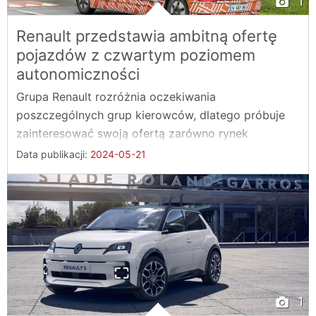
1
Renault przedstawia ambitną ofertę
pojazdów z czwartym poziomem
autonomiczności
Grupa Renault rozróżnia oczekiwania
poszczególnych grup kierowców, dlatego próbuje
zainteresować swoją ofertą zarówno rynek
samochodów ...
Data publikacji:
2024-05-21
1