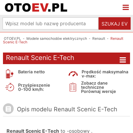
SZUKAJ EV
OTOEV.PL
-
Modele samochodów elektrycznych
-
Renault
-
Renault
Scenic E-Tech
Renault Scenic E-Tech
Bateria netto
Prędkość maksymalna
v-max:
Zobacz dane
Przyśpieszenie
techniczne
0-100 km/h:
Porównaj wersje
Opis modelu Renault Scenic E-Tech
Renault Scenic E-Tech
to -osobowy .