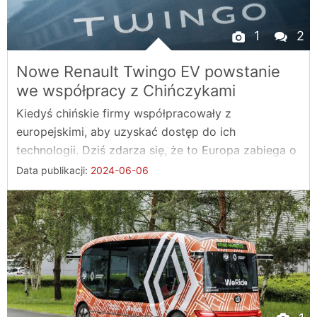
1
2
Nowe Renault Twingo EV powstanie
we współpracy z Chińczykami
Kiedyś chińskie firmy współpracowały z
europejskimi, aby uzyskać dostęp do ich
technologii. Dziś zdarza się, że to Europa zabiega o
...
Data publikacji:
2024-06-06