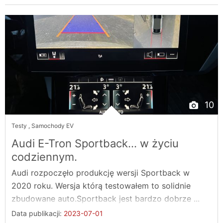
10
Testy
,
Samochody EV
Audi E-Tron Sportback... w życiu
codziennym.
Audi rozpoczęło produkcję wersji Sportback w
2020 roku. Wersja którą testowałem to solidnie
zbudowane auto.Sportback jest bardzo dobrze ...
Data publikacji:
2023-07-01