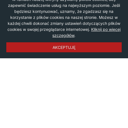
zapewnić świadczenie usług na najwyższym poziomie. Jeśli
będziesz kontynuować, uznamy, że zgadzasz się na
korzystanie z plików cookies na naszej stronie. Możesz w
każdej chwili dokonać zmiany ustawień dotyczących plików
cookies w swojej przeglądarce internetowej.
Kliknij po więcej
szczegółów
.
AKCEPTUJĘ
© Copyright by
OTONOCLEGI.PL Sp. z o.o.
|
Polityka
prywatności
|
Regulamin
|
Redakcja
|
Współpraca
|
Kontakt