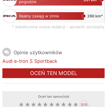
pogodzie
Realny zasięg w zimie
266 km*
* subiektywna ocena redakcji -
sprawdź szczegóły
Opinie użytkowników
Audi e-tron S Sportback
OCEŃ TEN MODEL
Oceń ten samochód
0
/10