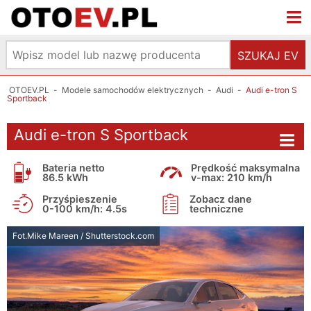
SZUKAJ EV
OTOEV.PL
-
Modele samochodów elektrycznych
-
Audi
-
Audi e-tron S
Sportback
Audi e-tron S Sportback
Bateria netto
Prędkość maksymalna
86.5 kWh
v-max: 210 km/h
Przyśpieszenie
Zobacz dane
0-100 km/h: 4.5s
techniczne
Fot.Mike Mareen / Shutterstock.com