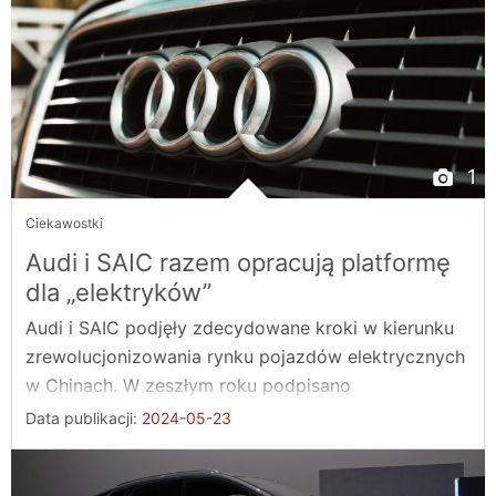
1
Ciekawostki
Audi i SAIC razem opracują platformę
dla „elektryków”
Audi i SAIC podjęły zdecydowane kroki w kierunku
zrewolucjonizowania rynku pojazdów elektrycznych
w Chinach. W zeszłym roku podpisano
memorandum ...
Data publikacji:
2024-05-23