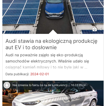
1
Audi stawia na ekologiczną produkcję
aut EV i to dosłownie
Audi na poważnie zajęło się eko-produkcją
samochodów elektrycznych. Właśnie udało się
osiągnąć kamień milowy i to nie byle jaki w ...
Data publikacji:
2024-02-01
Nie zmienia to faktu że na tle konkurencji ...
16.01.2024