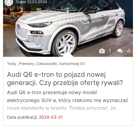
Super
22.03.2024
1
4
Testy
,
Premiery
,
Ciekawostki
,
Samochody EV
Audi Q6 e-tron to pojazd nowej
generacji. Czy przebije ofertę rywali?
Audi Q6 e-tron prezentuje nowy model
elektrycznego SUV-a, który rzekomo ma wyznaczać
nowe standardy w branży. Trzeba przyznać, że
kooperacja ...
Data publikacji:
2024-03-21