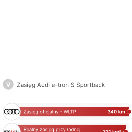
Zasięg Audi e-tron S Sportback
Zasięg oficjalny - WLTP
340 km
Realny zasięg przy ładnej
331 km*