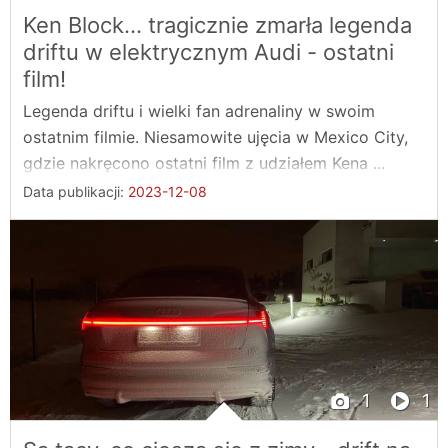
Ken Block... tragicznie zmarła legenda
driftu w elektrycznym Audi - ostatni
film!
Legenda driftu i wielki fan adrenaliny w swoim
ostatnim filmie. Niesamowite ujęcia w Mexico City,
gdzie nakręcono ostatni film z udziałem Kena ...
Data publikacji:
2023-12-08
1
1