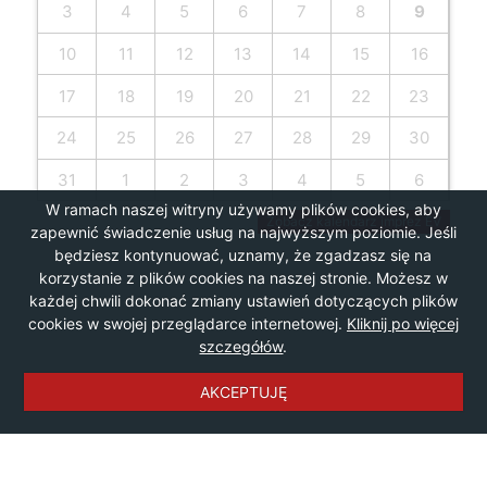
3
4
5
6
7
8
9
10
11
12
13
14
15
16
17
18
19
20
21
22
23
24
25
26
27
28
29
30
31
1
2
3
4
5
6
W ramach naszej witryny używamy plików cookies, aby
Zobacz kalendarz imprez EV
zapewnić świadczenie usług na najwyższym poziomie. Jeśli
będziesz kontynuować, uznamy, że zgadzasz się na
korzystanie z plików cookies na naszej stronie. Możesz w
każdej chwili dokonać zmiany ustawień dotyczących plików
cookies w swojej przeglądarce internetowej.
Kliknij po więcej
szczegółów
.
AKCEPTUJĘ