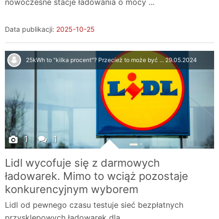
nowoczesne stacje ładowania o mocy ...
Data publikacji:
2025-10-25
25kWh to "kilka procent"? Przecież to może być ...
29.05.2024
1
1
Lidl wycofuje się z darmowych
ładowarek. Mimo to wciąż pozostaje
konkurencyjnym wyborem
Lidl od pewnego czasu testuje sieć bezpłatnych
przysklepowych ładowarek dla ...