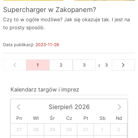
Supercharger w Zakopanem?
Czy to w ogóle możliwe? Jak się okazuje tak. I jest na
to prosty sposób.
Data publikacji:
2023-11-28
1
2
3
3
z
Kalendarz targów i imprez
<
Sierpień 2026
Pn
Wt
Śr
Cz
Pt
Sb
Nd
27
28
29
30
31
1
2