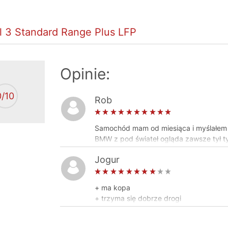
l 3 Standard Range Plus LFP
Opinie:
0
/10
Rob
Samochód mam od miesiąca i myślałem ż
BMW z pod świateł ogląda zawsze tył ty
Jogur
+ ma kopa
+ trzyma się dobrze drogi
+ wygodna z przodu, dość wygodna z t