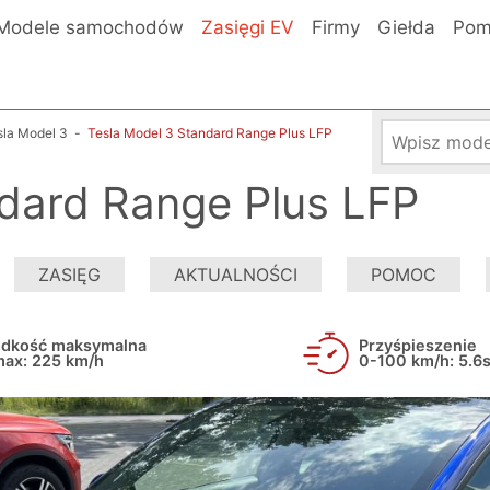
Modele samochodów
Zasięgi EV
Firmy
Giełda
Pom
sla Model 3
-
Tesla Model 3 Standard Range Plus LFP
dard Range Plus LFP
ZASIĘG
AKTUALNOŚCI
POMOC
ędkość maksymalna
Przyśpieszenie
max: 225 km/h
0-100 km/h: 5.6