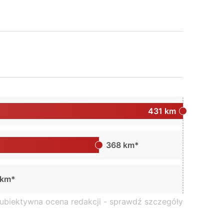
431 km
368 km*
 km*
subiektywna ocena redakcji -
sprawdź szczegóły