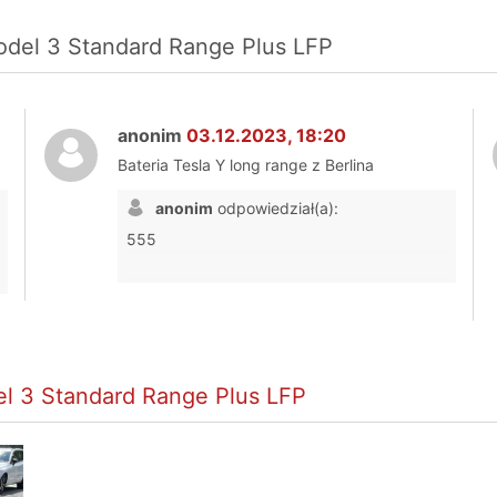
- niewygodny bagażnik tylny przy załadu
- warstwa śniegu elegancko potrafi spa
Model 3 Standard Range Plus LFP
spłynąć przy odmrażaniu tylnej szyby
- zawieszenie przednie - całe wymieni
na progach
- układ HVAC - wymieniane elementy po k
anonim
03.12.2023, 18:20
Bateria Tesla Y long range z Berlina
anonim
odpowiedział(a):
555
el 3 Standard Range Plus LFP