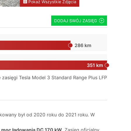
Pokaż Wszystkie Zdjęcia
DODAJ SWÓJ ZASIĘG
286 km
351 km
 zasięgi Tesla Model 3 Standard Range Plus LFP
ukowany był od 2020 roku do 2021 roku. W
a
moc ładowania DC 170 kW
. Zasięg oficjalny