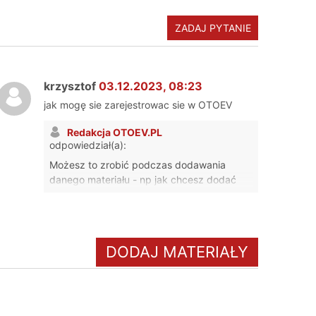
nku do linii foteli w porównaniu np. do eSki, Y
ść do tylnego bagażnika szczególnie jak nie zdąży
ZADAJ PYTANIE
one po 30kkm przebiegu a omijam dziury i zwaaaalniam
olei aż jest nowy (brak AC, rzęziła "pompa ciepła",
krzysztof
03.12.2023, 08:23
jak mogę sie zarejestrowac sie w OTOEV
Redakcja OTOEV.PL
odpowiedział(a):
Możesz to zrobić podczas dodawania
danego materiału - np jak chcesz dodać
komentarz lub opinię lub firmę. Wtedy
wystarczy, że podasz adres email, a konto
się utworzy automatycznie i na maila
dostaniesz hasło.
DODAJ MATERIAŁY