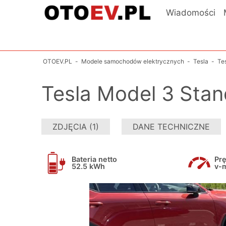
Wiadomości
OTOEV.PL
-
Modele samochodów elektrycznych
-
Tesla
-
Te
Tesla Model 3 Stan
ZDJĘCIA (1)
DANE TECHNICZNE
Bateria netto
Pr
52.5 kWh
v-