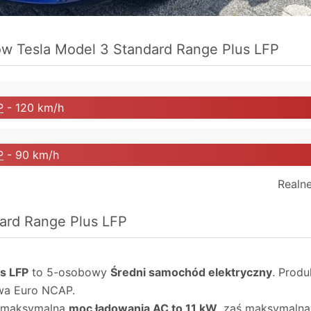
ków
Tesla Model 3 Standard Range Plus LFP
P
- 120 km/h
P
- 90 km/h
Realne
ard Range Plus LFP
s LFP
to 5-osobowy
Średni samochód elektryczny
. Prod
wa Euro NCAP.
o maksymalna
moc ładowania AC to 11 kW
, zaś maksymaln