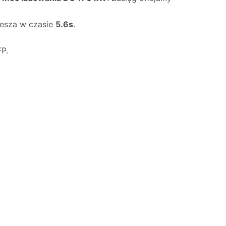
iesza w czasie
5.6s
.
P.