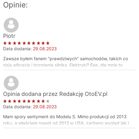
Opinie:
Piotr
Data dodania:
29.08.2023
Zawsze byłem fanem "prawdziwych" samochodów, takich co
dają wibracje i brzmienie silnika. Elektryki? Eee, dla mnie to
zawsze były jakieś zabawki, nie samochody. Ale z ciekawości
wsiadłem do Tesli Model S i... co ja mogę powiedzieć... jestem
totalnie zafascynowany.
Po pierwsze, przyspieszenie. To jest coś niewiarygodnego.
Opinia dodana przez Redakcję OtoEV.pl
Naciskasz pedał i buuum, znika ci w głowie każdy stereotyp o
elektrykach. Nie ma opóźnienia, nie ma czekania, jest moc.
Data dodania:
29.08.2023
Po drugie, komfort. Wszystko tu jest zautomatyzowane i wydaje
Mam spory sentyment do Modelu S. Mimo produkcji od 2013
się przemyślane. Ekran w środku wygląda jak jakiś tablet z
roku, a właściwie nawet od 2012 w USA, zarówno wygląd jak i
przyszłości, sterowanie jest intuicyjne, a foteliki jak z pierwszej
funkcjonalność są na bardzo dobrym poziomie. Baterie
klasy w samolocie.
wytrzymują nawet kilkaset tysięcy przebiegu, a wygoda
No i Autopilot. To nie jest jakiś tam zwykły asystent parkowania,