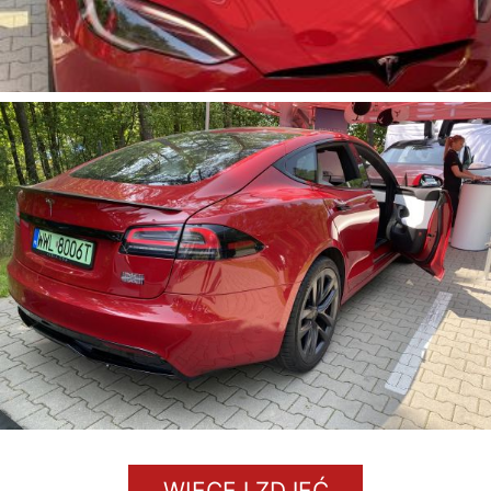
WIĘCEJ ZDJĘĆ