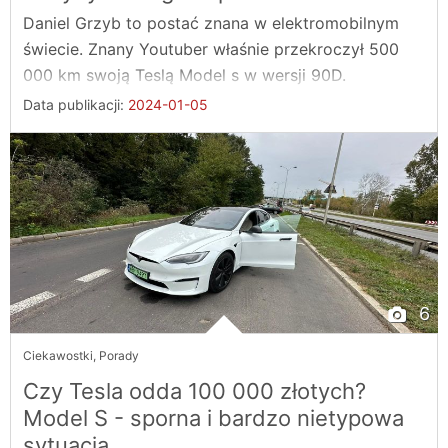
Daniel Grzyb to postać znana w elektromobilnym
świecie. Znany Youtuber właśnie przekroczył 500
000 km swoją Teslą Model s w wersji 90D.
Data publikacji:
2024-01-05
6
Ciekawostki
,
Porady
Czy Tesla odda 100 000 złotych?
Model S - sporna i bardzo nietypowa
sytuacja.