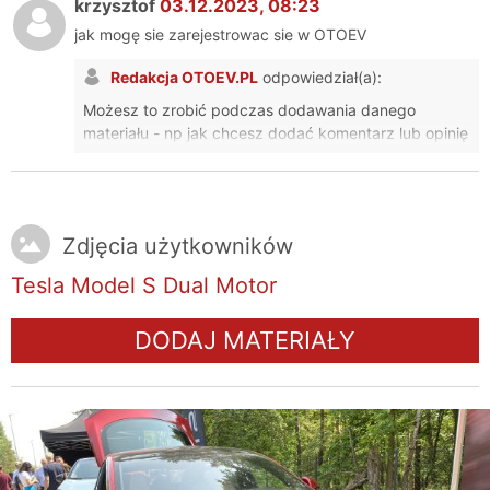
krzysztof
03.12.2023, 08:23
jak mogę sie zarejestrowac sie w OTOEV
Redakcja OTOEV.PL
odpowiedział(a):
Możesz to zrobić podczas dodawania danego
materiału - np jak chcesz dodać komentarz lub opinię
lub firmę. Wtedy wystarczy, że podasz adres email, a
konto się utworzy automatycznie i na maila
dostaniesz hasło.
Zdjęcia użytkowników
Tesla Model S Dual Motor
DODAJ MATERIAŁY