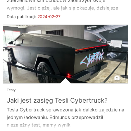
zderzeniowe samochodów zaostrzyła swoje
wymogi. Jest ciężej, ale jak się okazuje, dzisiejsze
auta ...
Data publikacji:
2024-02-27
1
Testy
Jaki jest zasięg Tesli Cybertruck?
Tesla Cybertruck sprawdzona jak daleko zajedzie na
jednym ładowaniu. Edmunds przeprowadził
niezależny test, mamy wyniki