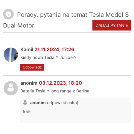
podróżowania jest na dobrym poziomie. Bezcenne według mnie
to jest krok do jazdy autonomicznej. Pierwszy raz, jak to
jest darmowe ładowanie, które można spotkać w wielu Modelach
uruchomiłem to się wystraszyłem 😅, ale teraz? To jest to!
Porady, pytania na temat Tesla Model S
S i X z okresu produkcji 2012-2017(31 marzec). Można takim
autem jeździć praktycznie po całej Europie i to bez żadnych
Cóż, wygląda na to, że czas się przesiąść na prąd.
Dual Motor
ZADAJ PYTANIE
kosztów. Płacimy tylko za winiety i autostrady.
Kamil
21.11.2024, 17:26
Kiedy nowa Tesla Y Juniper?
Odpowiedz
anonim
03.12.2023, 18:20
Bateria Tesla Y long range z Berlina
anonim
odpowiedział(a):
555