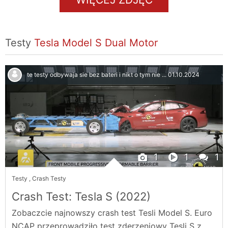
Testy
Tesla Model S Dual Motor
te testy odbywaja sie bez bateri i nikt o tym nie ...
01.10.2024
1
1
1
Testy
,
Crash Testy
Crash Test: Tesla S (2022)
Zobaczcie najnowszy crash test Tesli Model S. Euro
NCAP przeprowadziło test zderzeniowy Tesli S z