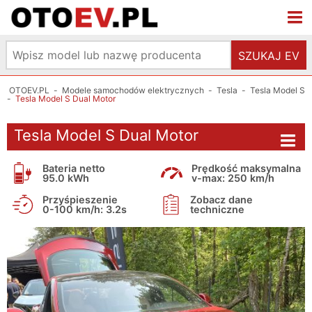
SZUKAJ EV
OTOEV.PL
-
Modele samochodów elektrycznych
-
Tesla
-
Tesla Model S
-
Tesla Model S Dual Motor
Tesla Model S Dual Motor
Bateria netto
Prędkość maksymalna
95.0 kWh
v-max: 250 km/h
Przyśpieszenie
Zobacz dane
0-100 km/h: 3.2s
techniczne